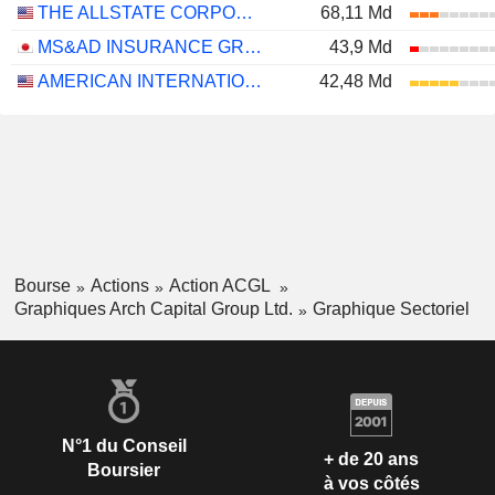
THE ALLSTATE CORPORATION
68,11 Md
MS&AD INSURANCE GROUP HOLDINGS, INC.
43,9 Md
AMERICAN INTERNATIONAL GROUP, INC.
42,48 Md
Bourse
Actions
Action ACGL
Graphiques Arch Capital Group Ltd.
Graphique Sectoriel
N°1 du Conseil
+ de 20 ans
Boursier
à vos côtés