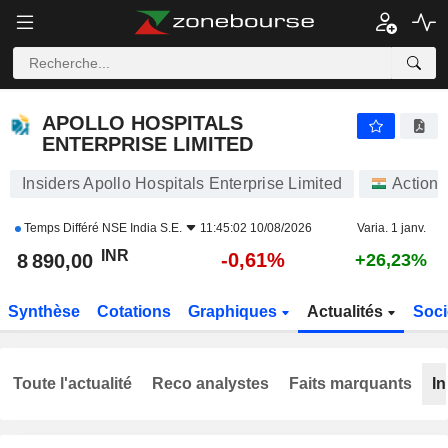
APOLLO HOSPITALS ENTERPRISE LIMITED
8 890,00
₹
-0,61%
APOLLO HOSPITALS
ENTERPRISE LIMITED
Insiders Apollo Hospitals Enterprise Limited
Actions
Temps Différé
NSE India S.E.
11:45:02 10/08/2026
Varia. 1 janv.
INR
-0,61%
8 890,00
+26,23%
Synthèse
Cotations
Graphiques
Actualités
Soci
Toute l'actualité
Reco analystes
Faits marquants
In