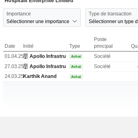
Hospitals Enterprise Limited
Importance
Type de transaction
Sélectionner une importance
Sélectionner un type d
Poste
Date
Initié
Type
principal
Qua
01.04.25
Apollo Infrastructure Project Finance Co.
Société
Achat
27.03.25
Apollo Infrastructure Project Finance Co.
Société
Achat
24.03.25
Karthik Anand
Achat