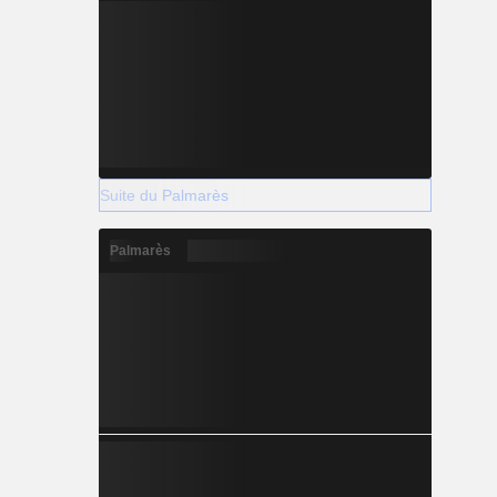
Suite du Palmarès
Palmarès