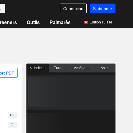
Connexion
S'abonner
reeners
Outils
Palmarès
Édition suisse
Indices
Europe
Amériques
Asie
ort PDF
RE
CI