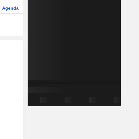
Agenda
Secteur
Dérivés
Fonds et ETFs