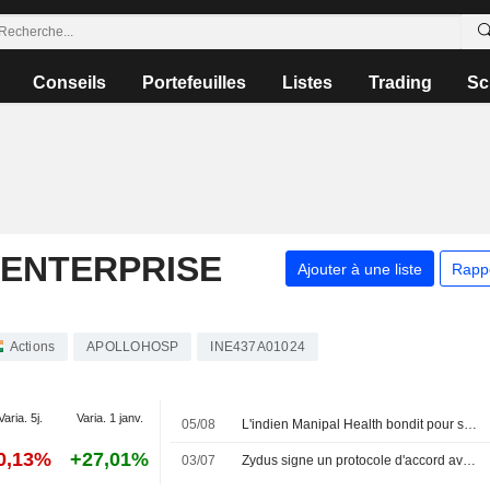
Conseils
Portefeuilles
Listes
Trading
Sc
 ENTERPRISE
Ajouter à une liste
Rapp
Actions
APOLLOHOSP
INE437A01024
Varia. 5j.
Varia. 1 janv.
05/08
L'indien Manipal Health bondit pour ses débuts en bourse, valorisant la chaîne hospitalière à 9 milliards de dollars
0,13%
+27,01%
03/07
Zydus signe un protocole d'accord avec Apollo Hospitals pour commercialiser le test de detection multi-cancer Shield de Guardant Health en Inde