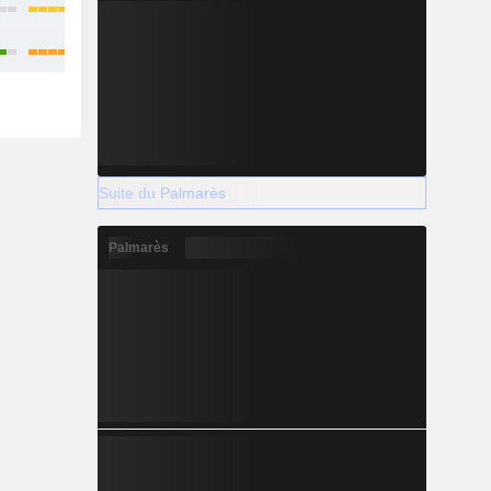
Suite du Palmarès
Palmarès