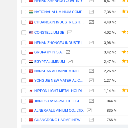
HENAN SHENHUO COAL INDUSTRY AND ELECTRICITY POWER CO. LTD
8,67 Md
NATIONAL ALUMINIUM COMPANY LIMITED
7,36 Md
CHUANGXIN INDUSTRIES HOLDINGS LIMITED
4,48 Md
CONSTELLIUM SE
4,02 Md
HENAN ZHONGFU INDUSTRIAL CO.,LTD
3,96 Md
GRUPA K?TY S.A.
3,42 Md
EGYPT ALUMINUM
2,47 Md
NANSHAN ALUMINIUM INTERNATIONAL HOLDINGS LIMITED
2,26 Md
YONG JIE NEW MATERIAL CO.,LTD.
1,27 Md
NIPPON LIGHT METAL HOLDINGS COMPANY, LTD.
1,14 Md
JIANGSU ASIA-PACIFIC LIGHT ALLOY TECHNOLOGY CO., LTD.
944 M
ALNERA ALUMINIUM CO., LTD.
835 M
GUANGDONG HAOMEI NEW MATERIALS CO.,LTD
766 M