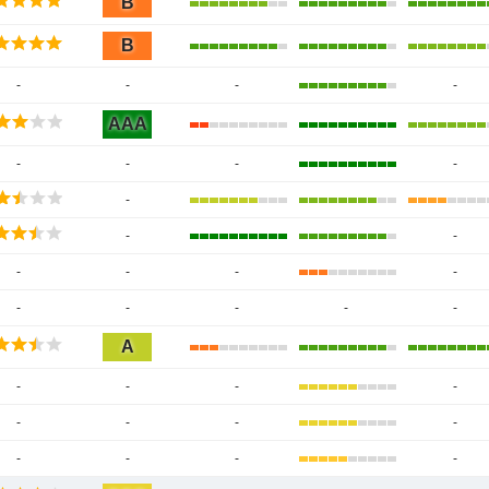
B
B
-
-
-
-
AAA
-
-
-
-
-
-
-
-
-
-
-
-
-
-
-
-
A
-
-
-
-
-
-
-
-
-
-
-
-