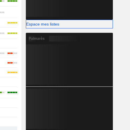
-
-
Espace mes listes
Palmarès
-
-
-
-
-
-
-