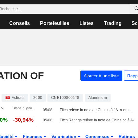
Conseils
Portefeuilles
Listes
Trading
Sc
TION OF
Ajouter à une liste
Rapp
Actions
2600
CNE1000001T8
Aluminium
 5j.
Varia. 1 janv.
05/08
Fitch relève la note de Chalco à " A- » en raison du soutien de sa société mère et de l'État ; perspective stable
90%
-30,94%
05/08
Fitch Ratings relève la note de Chinalco à A-
Société
Finances
Valorisation
Consensus
Ratings