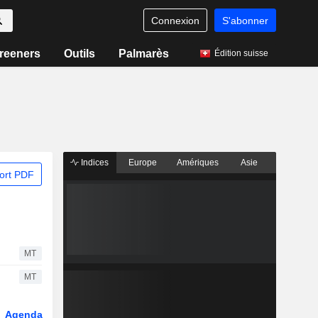
Connexion
S'abonner
reeners
Outils
Palmarès
Édition suisse
Indices
Europe
Amériques
Asie
ort PDF
MT
MT
Agenda
Secteur
Dérivés
Fonds et ETFs