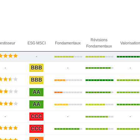
Révisions
vestisseur
ESG MSCI
Fondamentaux
Valorisatio
Fondamentaux
-
BBB
-
-
-
BBB
AA
AA
CCC
-
-
-
CCC