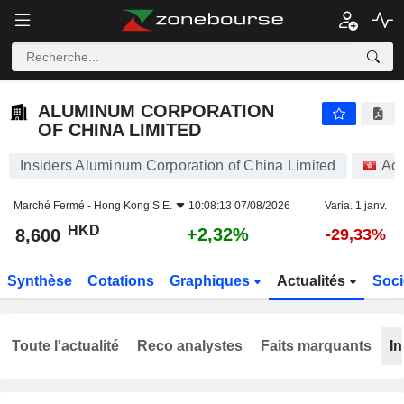
ALUMINUM CORPORATION OF CHINA LIMITED
8,600
$
+2,32%
ALUMINUM CORPORATION
OF CHINA LIMITED
Insiders Aluminum Corporation of China Limited
Act
Marché Fermé -
Hong Kong S.E.
10:08:13 07/08/2026
Varia. 1 janv.
HKD
+2,32%
8,600
-29,33%
Synthèse
Cotations
Graphiques
Actualités
Soci
Toute l'actualité
Reco analystes
Faits marquants
In