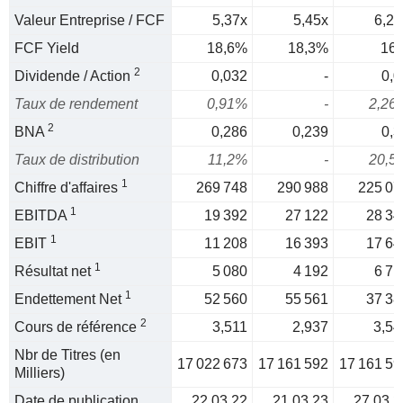
Valeur Entreprise / FCF
5,37x
5,45x
6,25
FCF Yield
18,6%
18,3%
16
2
Dividende / Action
0,032
-
0,0
Taux de rendement
0,91%
-
2,26
2
BNA
0,286
0,239
0,3
Taux de distribution
11,2%
-
20,5
1
Chiffre d'affaires
269 748
290 988
225 07
1
EBITDA
19 392
27 122
28 34
1
EBIT
11 208
16 393
17 64
1
Résultat net
5 080
4 192
6 71
1
Endettement Net
52 560
55 561
37 38
2
Cours de référence
3,511
2,937
3,54
Nbr de Titres (en
17 022 673
17 161 592
17 161 59
Milliers)
Date de publication
22.03.22
21.03.23
27.03.2