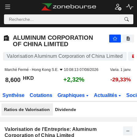
ALUMINUM CORPORATION OF CHINA LIMITED
8,600
$
+2,32%
ALUMINUM CORPORATION
OF CHINA LIMITED
Valorisation Aluminum Corporation of China Limited
Marché Fermé -
Hong Kong S.E.
10:08:13 07/08/2026
Varia. 1 janv.
HKD
+2,32%
8,600
-29,33%
Synthèse
Cotations
Graphiques
Actualités
Soci
Ratios de Valorisation
Dividende
Valorisation de l'Entreprise: Aluminum
Corporation of China Limited