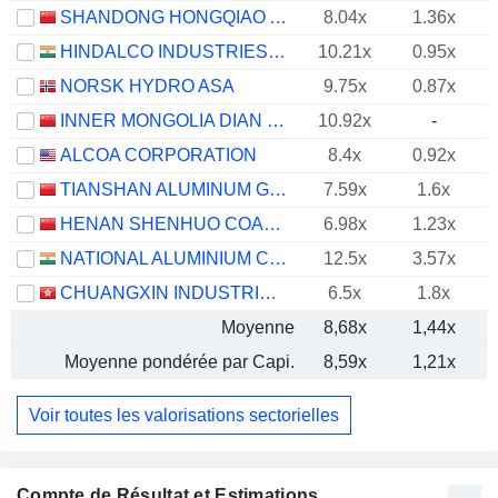
SHANDONG HONGQIAO ALUMINUM INDUSTRY HOLDING COMPANY LIMITED
8.04x
1.36x
HINDALCO INDUSTRIES LIMITED
10.21x
0.95x
NORSK HYDRO ASA
9.75x
0.87x
INNER MONGOLIA DIAN TOU ENERGY CORPORATION LIMITED
10.92x
-
ALCOA CORPORATION
8.4x
0.92x
TIANSHAN ALUMINUM GROUP CO.,LTD
7.59x
1.6x
HENAN SHENHUO COAL INDUSTRY AND ELECTRICITY POWER CO. LTD
6.98x
1.23x
NATIONAL ALUMINIUM COMPANY LIMITED
12.5x
3.57x
CHUANGXIN INDUSTRIES HOLDINGS LIMITED
6.5x
1.8x
Moyenne
8,68x
1,44x
Moyenne pondérée par Capi.
8,59x
1,21x
Voir toutes les valorisations sectorielles
Compte de Résultat et Estimations