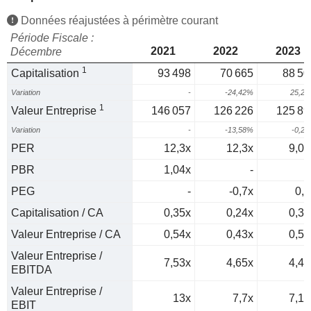
Données réajustées à périmètre courant
Période Fiscale :
2021
2022
2023
Décembre
1
Capitalisation
93 498
70 665
88 50
Variation
-
-24,42%
25,2
1
Valeur Entreprise
146 057
126 226
125 89
Variation
-
-13,58%
-0,2
PER
12,3x
12,3x
9,08
PBR
1,04x
-
1
PEG
-
-0,7x
0,1
Capitalisation / CA
0,35x
0,24x
0,39
Valeur Entreprise / CA
0,54x
0,43x
0,56
Valeur Entreprise /
7,53x
4,65x
4,44
EBITDA
Valeur Entreprise /
13x
7,7x
7,14
EBIT