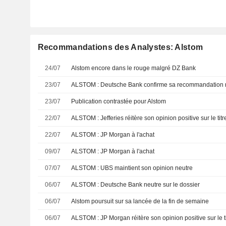
Recommandations des Analystes: Alstom
24/07
Alstom encore dans le rouge malgré DZ Bank
23/07
ALSTOM : Deutsche Bank confirme sa recommandation 
23/07
Publication contrastée pour Alstom
22/07
ALSTOM : Jefferies réitère son opinion positive sur le titr
22/07
ALSTOM : JP Morgan à l'achat
09/07
ALSTOM : JP Morgan à l'achat
07/07
ALSTOM : UBS maintient son opinion neutre
06/07
ALSTOM : Deutsche Bank neutre sur le dossier
06/07
Alstom poursuit sur sa lancée de la fin de semaine
06/07
ALSTOM : JP Morgan réitère son opinion positive sur le ti