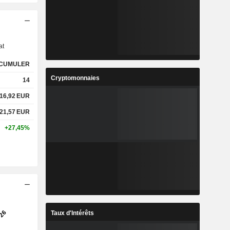
s
at
CUMULER
Cryptomonnaies
14
16,92
EUR
21,57
EUR
+27,45%
Taux d'Intérêts