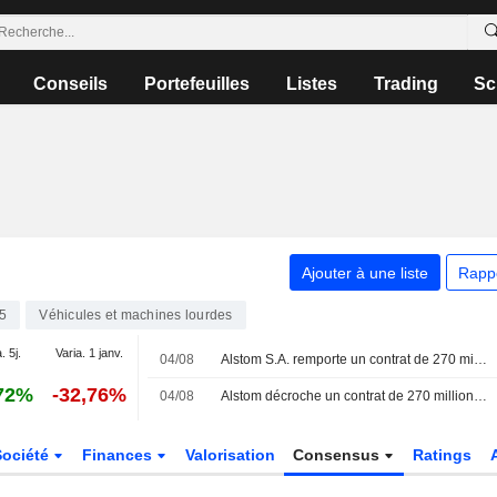
Conseils
Portefeuilles
Listes
Trading
Sc
Ajouter à une liste
Rapp
5
Véhicules et machines lourdes
. 5j.
Varia. 1 janv.
04/08
Alstom S.A. remporte un contrat de 270 millions d'euros pour la fourniture de 25 trains X'trapolis 2.0 supplémentaires en Australie
72%
-32,76%
04/08
Alstom décroche un contrat de 270 millions d'euros pour des locomotives avec un État australien
Société
Finances
Valorisation
Consensus
Ratings