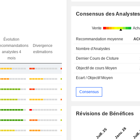
Consensus des Analyste
Vente
Ach
Recommandation moyenne
AC
Évolution
Divergence
ecommandations
Divergence
Ecart obj.
objectif
Nombre d'Analystes
analystes 4
estimations
/ dr
analystes
mois
Dernier Cours de Cloture
Objectif de cours Moyen
+30,3%
Ecart / Objectif Moyen
+4,69%
+3,05%
Consensus
-7,4%
+10%
Révisions de Bénéfices
+13,61%
+19,35%