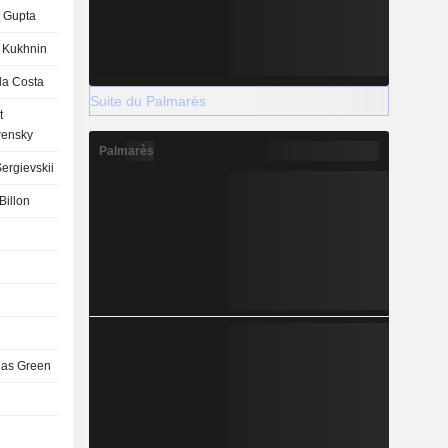
 Gupta
 Kukhnin
la Costa
Suite du Palmarès
t
ensky
Palmarès
ergievskii
Billon
las Green