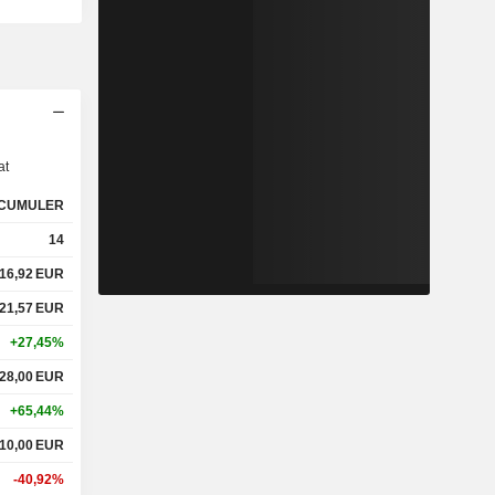
s
at
CUMULER
14
16,92
EUR
21,57
EUR
+27,45%
28,00
EUR
+65,44%
10,00
EUR
-40,92%