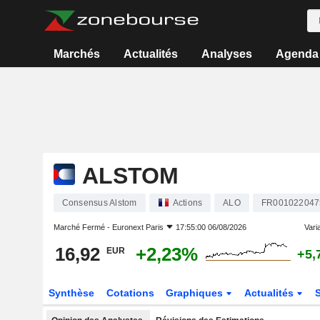
Marchés
Actualités
Analyses
Agenda
ALSTOM
Consensus Alstom
Actions
ALO
FR001022047
Marché Fermé -
Euronext Paris
17:55:00 06/08/2026
Varia
16,92
+2,23%
EUR
+5,
Synthèse
Cotations
Graphiques
Actualités