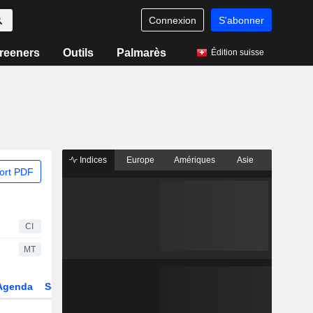
Connexion
S'abonner
reeners
Outils
Palmarès
Édition suisse
Indices
Europe
Amériques
Asie
ort PDF
CI
MT
Agenda
Secteur
Dérivés
Fonds et ETFs