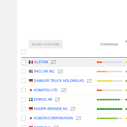
r
Ajouter à une liste
Consensus
ALSTOM
PACCAR INC
DAIMLER TRUCK HOLDING AG
KOMATSU LTD.
EPIROC AB
KNORR-BREMSE AG
KUBOTA CORPORATION