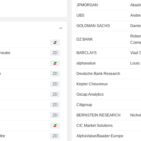
JPMORGAN
Akash
UBS
Andre
GOLDMAN SACHS
Danie
Rober
DZ BANK
Czerw
neutre
ZD
BARCLAYS
Vlad S
alphavalue
Louis 
e
ZD
Deutsche Bank Research
ZD
Kepler Cheuvreux
ZD
Oxcap Analytics
ZD
Citigroup
ZD
BERNSTEIN RESEARCH
Nicho
CIC Market Solutions
tre
ZD
AlphaValue/Baader Europe