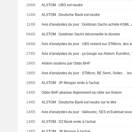
16/06
ALSTOM : UBS est neutre
11/06
ALSTOM : Deutsche Bank est neutre
11/06
Avis d'analystes du jour : Goldman Sachs achète ASML,
04/06
ALSTOM : Goldman Sachs déconseille le dossier
04/06
27/05
Avis d'analystes du jour : ça bouge sur Alstom, Eurofins,
19/05
Alstom soutenu par Oddo BHF
19/05
19/05
ALSTOM : JP Morgan reste à l'achat
14/05
Oddo BHF abaisse légèrement sa cible sur Alstom
14/05
ALSTOM : Deutsche Bank est neutre sur le titre
14/05
Avis d'analystes du jour : Vallourec, SES et Eutelsat sous
13/05
ALSTOM : DZ Bank reste à l'achat
13/05
ALSTOM : JP Morgan à l'achat