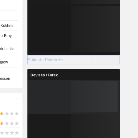
 Kukhnin
de-Bray
ir Leslie
Suite du Palmarès
glow
n
Devises / Forex
essen