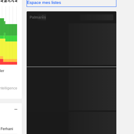
Espace mes listes
Palmarès
 Ferhani