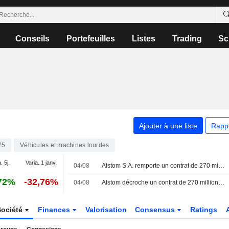
Conseils
Portefeuilles
Listes
Trading
Sc
Ajouter à une liste
Rapp
75
Véhicules et machines lourdes
. 5j.
Varia. 1 janv.
04/08
Alstom S.A. remporte un contrat de 270 millions d'euros pour la fourniture de 25 trains X'trapolis 2.0 supplémentaires en Australie
72%
-32,76%
04/08
Alstom décroche un contrat de 270 millions d'euros pour des locomotives avec un État australien
Société
Finances
Valorisation
Consensus
Ratings