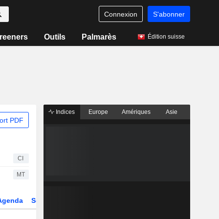
Connexion
S'abonner
reeners
Outils
Palmarès
Édition suisse
Indices
Europe
Amériques
Asie
ort PDF
CI
MT
Agenda
Secteur
Dérivés
Fonds et ETFs