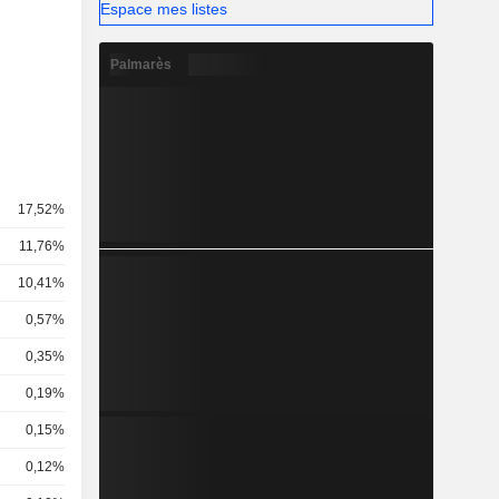
Espace mes listes
Palmarès
17,52%
11,76%
10,41%
0,57%
0,35%
0,19%
0,15%
0,12%