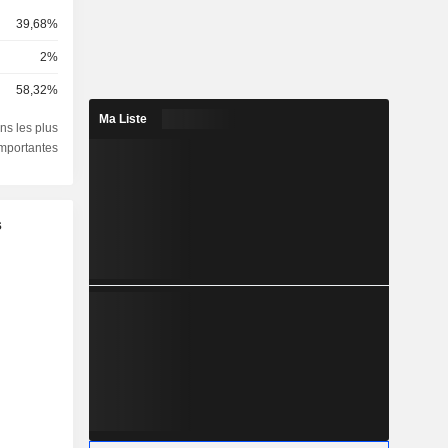
39,68%
2%
58,32%
Ma Liste
ns les plus
importantes
s