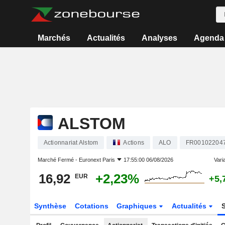
Marchés
Actualités
Analyses
Agenda
ALSTOM
Actionnariat Alstom
Actions
ALO
FR00102204
Marché Fermé -
Euronext Paris
17:55:00 06/08/2026
Varia
16,92
+2,23%
EUR
+5,
Synthèse
Cotations
Graphiques
Actualités