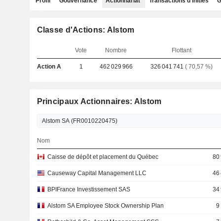
Profil
Gouvernance
Actionnariat
Transactions d'initiés
G
Classe d'Actions: Alstom
Vote
Nombre
Flottant
Action A
1
462 029 966
326 041 741
( 70,57 %)
Principaux Actionnaires: Alstom
Nom
Caisse de dépôt et placement du Québec
80
Causeway Capital Management LLC
46
BPIFrance Investissement SAS
34
Alstom SA Employee Stock Ownership Plan
9