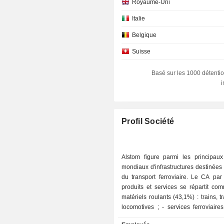
Royaume-Uni
Italie
Belgique
Suisse
Espagne
Basé sur les 1000 détentio
Pays-Bas
Autriche
Hongrie
Profil Société
République Tchèque
Japon
Alstom figure parmi les principaux 
mondiaux d'infrastructures destinées
Finlande
du transport ferroviaire. Le CA par
Danemark
produits et services se répartit comm
matériels roulants (43,1%) : trains, 
Australie
locomotives ; - services ferroviaires (38,4%) :
Hong Kong
services de maintenance, de moderni