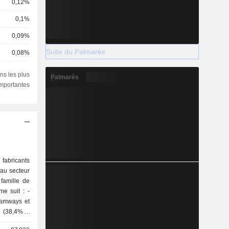
0,12%
0,1%
0,09%
Suite du Palmarès
0,08%
0,05%
ns les plus
Palmarès
importantes
0,03%
0,03%
0,02%
0,02%
0,01%
fabricants
 au secteur
0,01%
 famille de
0,01%
e suit : -
tramways et
0,01%
0,01%
sation, de