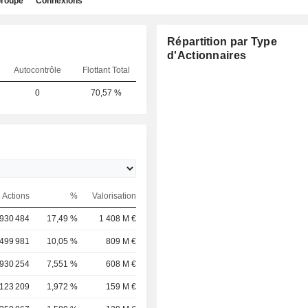
roupe
Connexions
Répartition par Type
d'Actionnaires
Autocontrôle
Flottant Total
0
70,57 %
Actions
%
Valorisation
 930 484
17,49 %
1 408 M €
 499 981
10,05 %
809 M €
 930 254
7,551 %
608 M €
 123 209
1,972 %
159 M €