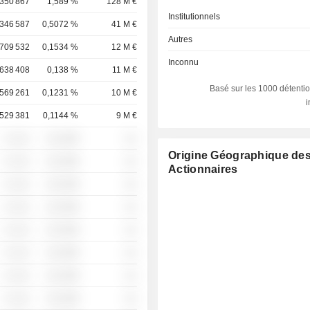
 350 867
1,589 %
128 M €
Institutionnels
 346 587
0,5072 %
41 M €
Autres
709 532
0,1534 %
12 M €
Inconnu
638 408
0,138 %
11 M €
Basé sur les 1000 détentio
569 261
0,1231 %
10 M €
529 381
0,1144 %
9 M €
░ ░░░
░░░░%
░░
Origine Géographique de
░ ░░░
░░░░%
░░
Actionnaires
░ ░░░
░░░░%
░░
░ ░░░
░░░░%
░░
░ ░░░
░░░░%
░░
░ ░░░
░░░░%
░░
░ ░░░
░░░░%
░░
░ ░░░
░░░░%
░░