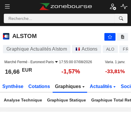
ALSTOM
16,66
€
-1,57%
ALSTOM
Graphique Actualités Alstom
Actions
ALO
FR0
Marché Fermé -
Euronext Paris
17:55:00 07/08/2026
Varia. 1 janv.
EUR
-1,57%
16,66
-33,81%
Synthèse
Cotations
Graphiques
Actualités
Soci
Analyse Technique
Graphique Statique
Graphique Total Re