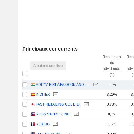
Principaux concurrents
Rendement
Ren
du
Ajouter à une liste
dividende
div
(Y)
(
ADITYA BIRLA FASHION AND RETAIL LIMITED
-.--%
-
INDITEX
3,29%
3
FAST RETAILING CO., LTD.
0,78%
0
ROSS STORES, INC.
0,7%
0
KERING
1,17%
1