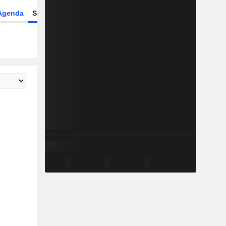
Agenda
Secteur
Dérivés
Fonds et ETFs