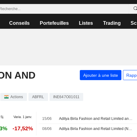
Conseils
Portefeuilles
Listes
Trading
Sc
ION AND
Ajouter à une liste
Rapp
Actions
ABFRL
INE647O01011
 5j.
Varia. 1 janv.
15/06
Aditya Birla Fashion and Retail Limited annonce le départ de Sangeeta Tanwani de son poste de directrice exécutive, effectif au 31 juillet 2026
13%
-17,52%
08/06
Aditya Birla Fashion and Retail Limited (NSEI:ABFRL) a conclu un accord pour l'acquisition d'une participation additionnelle de 10,02% dans Bewakoof Brands Pvt. Ltd.