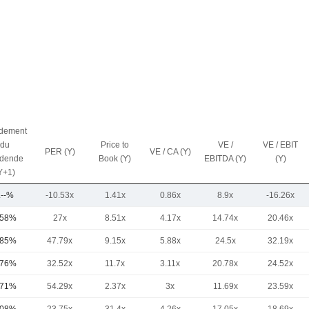
dement
du
Price to
VE /
VE / EBIT
PER (Y)
VE / CA (Y)
idende
Book (Y)
EBITDA (Y)
(Y)
Y+1)
.--%
-10.53x
1.41x
0.86x
8.9x
-16.26x
,58%
27x
8.51x
4.17x
14.74x
20.46x
,85%
47.79x
9.15x
5.88x
24.5x
32.19x
,76%
32.52x
11.7x
3.11x
20.78x
24.52x
,71%
54.29x
2.37x
3x
11.69x
23.59x