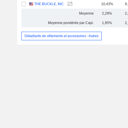
THE BUCKLE, INC.
10,43%
9
Moyenne
2,29%
2
Moyenne pondérée par Capi.
1,95%
2
Détaillants de vêtements et accessoires - Autres