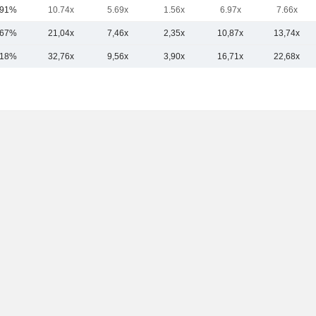
,91%
10.74x
5.69x
1.56x
6.97x
7.66x
,67%
21,04x
7,46x
2,35x
10,87x
13,74x
,18%
32,76x
9,56x
3,90x
16,71x
22,68x