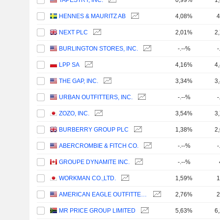
TAPESTRY, INC.
0,99%
1
HENNES & MAURITZ AB
4,08%
4
NEXT PLC
2,01%
2
BURLINGTON STORES, INC.
-.--%
-
LPP SA
4,16%
4
THE GAP, INC.
3,34%
3
URBAN OUTFITTERS, INC.
-.--%
-
ZOZO, INC.
3,54%
3
BURBERRY GROUP PLC
1,38%
2
ABERCROMBIE & FITCH CO.
-.--%
-
GROUPE DYNAMITE INC.
-.--%
WORKMAN CO.,LTD.
1,59%
1
AMERICAN EAGLE OUTFITTERS, INC.
2,76%
2
MR PRICE GROUP LIMITED
5,63%
6