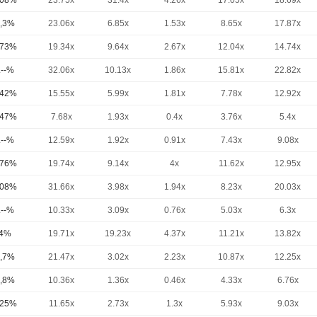
,08%
23.75x
31.4x
4.26x
17.05x
18.69x
,3%
23.06x
6.85x
1.53x
8.65x
17.87x
,73%
19.34x
9.64x
2.67x
12.04x
14.74x
.--%
32.06x
10.13x
1.86x
15.81x
22.82x
,42%
15.55x
5.99x
1.81x
7.78x
12.92x
,47%
7.68x
1.93x
0.4x
3.76x
5.4x
.--%
12.59x
1.92x
0.91x
7.43x
9.08x
,76%
19.74x
9.14x
4x
11.62x
12.95x
,08%
31.66x
3.98x
1.94x
8.23x
20.03x
.--%
10.33x
3.09x
0.76x
5.03x
6.3x
4%
19.71x
19.23x
4.37x
11.21x
13.82x
,7%
21.47x
3.02x
2.23x
10.87x
12.25x
,8%
10.36x
1.36x
0.46x
4.33x
6.76x
,25%
11.65x
2.73x
1.3x
5.93x
9.03x