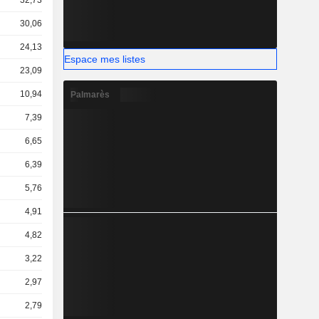
32,73 Md
30,06 Md
24,13 Md
Espace mes listes
23,09 Md
10,94 Md
Palmarès
7,39 Md
6,65 Md
6,39 Md
5,76 Md
4,91 Md
4,82 Md
3,22 Md
2,97 Md
2,79 Md