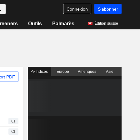
Connexion
S'abonner
reeners
Outils
Palmarès
Édition suisse
Indices
Europe
Amériques
Asie
ort PDF
CI
CI