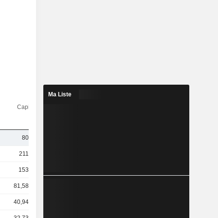
Ma Liste
Capi.($)
808 M
211 Md
153 Md
81,58 Md
40,94 Md