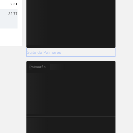
2,31 Md
32,77 Md
Suite du Palmarès
Palmarès