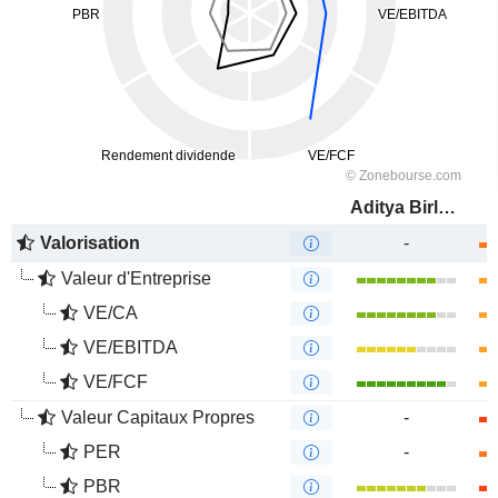
Aditya Birla Fashion and Retail Limited
Valorisation
-
Valeur d'Entreprise
VE/CA
VE/EBITDA
VE/FCF
Valeur Capitaux Propres
-
PER
-
PBR