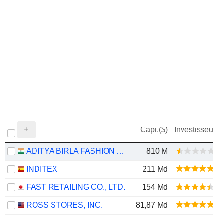
Capi.($)
Investisseur
ADITYA BIRLA FASHION AND RETAIL LIMITED
810 M
INDITEX
211 Md
FAST RETAILING CO., LTD.
154 Md
ROSS STORES, INC.
81,87 Md