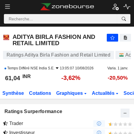
ADITYA BIRLA FASHION AND RETAIL LIMITED
61,04
₹
-3,62%
ADITYA BIRLA FASHION AND
RETAIL LIMITED
Ratings Aditya Birla Fashion and Retail Limited
Act
Temps Différé
NSE India S.E.
13:05:07 10/08/2026
Varia. 1 janv.
INR
-3,62%
61,04
-20,50%
Synthèse
Cotations
Graphiques
Actualités
Soci
Ratings Surperformance
Trader
Investisseur