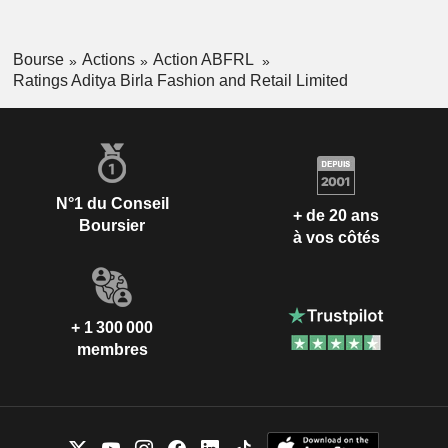
Bourse
Actions
Action ABFRL
Ratings Aditya Birla Fashion and Retail Limited
N°1 du Conseil
+ de 20 ans
Boursier
à vos côtés
+ 1 300 000
membres