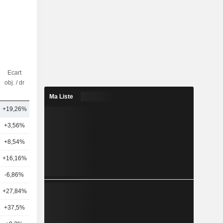
Ecart
Nbr
obj. / dr
d'analystes
Ma Liste
+19,26%
7
+3,56%
12
+8,54%
22
+16,16%
3
-6,86%
1
+27,84%
2
+37,5%
1