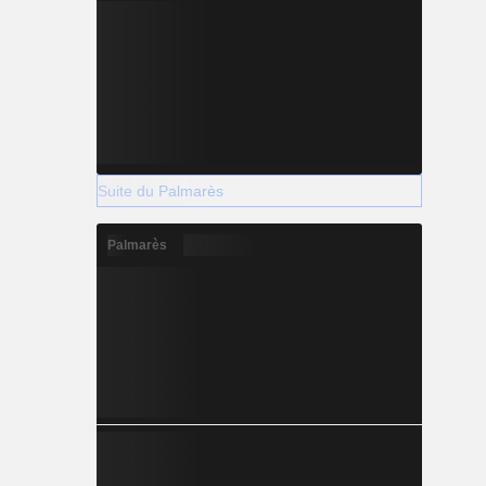
Suite du Palmarès
Palmarès