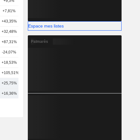
+9,3%
1
+7,81%
15
+43,35%
1
Espace mes listes
+32,48%
1
Palmarès
+87,31%
1
-24,07%
1
+18,53%
10
+105,51%
3
+25,75%
5
+16,36%
8