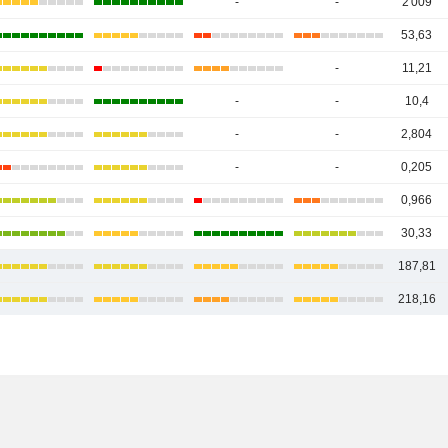
-
-
2 009
53,63
-
11,21
-
-
10,4
-
-
2,804
-
-
0,205
0,966
30,33
187,81
218,16