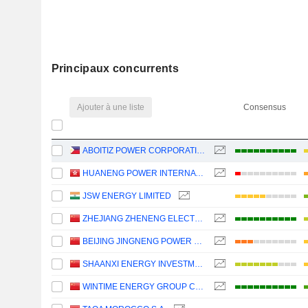
Principaux concurrents
Ajouter à une liste
Consensus
ABOITIZ POWER CORPORATION
HUANENG POWER INTERNATIONAL, INC.
JSW ENERGY LIMITED
ZHEJIANG ZHENENG ELECTRIC POWER CO., LTD.
BEIJING JINGNENG POWER CO., LTD.
SHAANXI ENERGY INVESTMENT CO., LTD.
WINTIME ENERGY GROUP CO.,LTD.