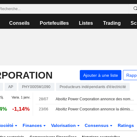
Conseils
Portefeuilles
Listes
Trading
Sc
RPORATION
Ajouter à une liste
Rapp
AP
PHY0005M1090
Producteurs indépendants d'électricité
5j.
Varia. 1 janv.
28/07
Aboitiz Power Corporation annonce des nominations au sein de son conseil d'administration et de ses comités, effectives au 28 juillet 2026
64%
-1,14%
23/06
Aboitiz Power Corporation annonce la démission de Toshiro Kudama de son conseil d’administration, avec effet au 24 juin 2026
Société
Finances
Valorisation
Consensus
Ratings