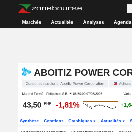
Marchés
Actualités
Analyses
Agenda
ABOITIZ POWER CO
Consensus sectoriel Aboitiz Power Corporation
Actions
Marché Fermé -
Philippines S.E.
08:50:00 07/08/2026
Varia. 
43,50
-1,81%
PHP
+1,
Synthèse
Cotations
Graphiques
Actualités