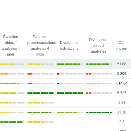
Évolution
Évolution
Divergence
objectif
recommandations
Divergence
Obj.
objectif
analystes 4
analystes 4
estimations
moyen
analystes
mois
mois
51,88
5,209
614,64
5,727
-
-
5,57
13,38
-
-
2,2