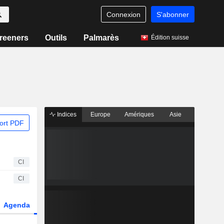
Connexion
S'abonner
reeners
Outils
Palmarès
Édition suisse
Indices
Europe
Amériques
Asie
ort PDF
CI
CI
Agenda
Secteur
Dérivés
Fonds et ETFs