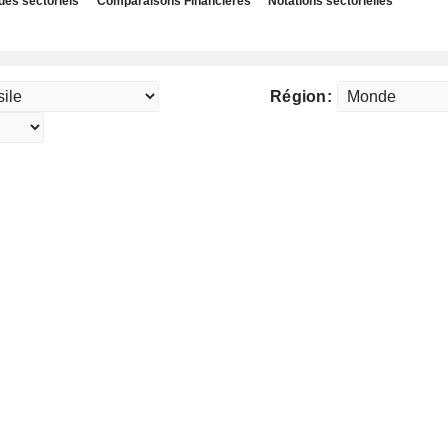
des sectoriels
Comparaisons Financières
Notations sectorielles
Région: