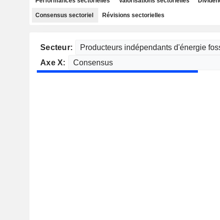
Performances sectorielles
Valorisations sectorielles
Dividen
Consensus sectoriel
Révisions sectorielles
Secteur:
Axe X: