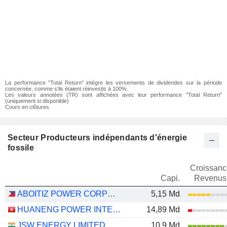
La performance "Total Return" intègre les versements de dividendes sur la période
concernée, comme s'ils étaient réinvestis à 100%.
Les valeurs annotées (TR) sont affichées avec leur performance "Total Return"
(uniquement si disponible)
Cours en clôtures
Secteur Producteurs indépendants d'énergie
fossile
Croissanc
Capi.
Revenus
ABOITIZ POWER CORPORATION
5,15 Md
HUANENG POWER INTERNATIONAL, INC.
14,89 Md
JSW ENERGY LIMITED
10,9 Md