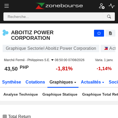
ABOITIZ POWER CORPORATION
43,50
₱
-1,81%
ABOITIZ POWER
CORPORATION
Graphique Sectoriel Aboitiz Power Corporation
Acti
Marché Fermé -
Philippines S.E.
08:50:00 07/08/2026
Varia. 1 janv.
PHP
-1,81%
43,50
-1,14%
Synthèse
Cotations
Graphiques
Actualités
Soci
Analyse Technique
Graphique Statique
Graphique Total Re
Total Return