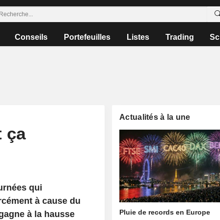
Conseils
Portefeuilles
Listes
Trading
Sc
Actualités à la une
t ça
urnées qui
orcément à cause du
Pluie de records en Europe
 gagne à la hausse