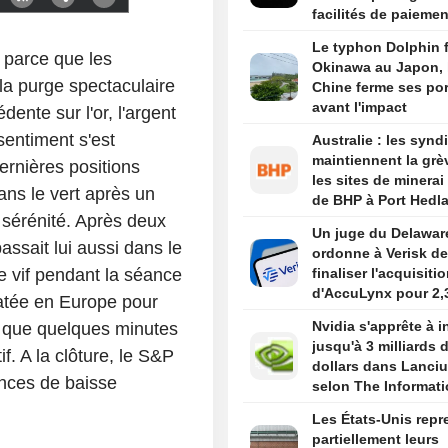
facilités de paiemen
aux services premi
Le typhon Dolphin 
 parce que les
Okinawa au Japon, 
la purge spectaculaire
Chine ferme ses por
avant l'impact
dente sur l'or, l'argent
sentiment s'est
Australie : les synd
maintiennent la grè
ernières positions
les sites de minerai 
ns le vert après un
de BHP à Port Hedl
sérénité. Après deux
Un juge du Delawar
ssait lui aussi dans le
ordonne à Verisk de
e vif pendant la séance
finaliser l'acquisiti
d'AccuLynx pour 2,
tatée en Europe pour
milliards de dollars
Nvidia s'apprête à i
lu que quelques minutes
jusqu'à 3 milliards 
if. A la clôture, le S&P
dollars dans Lanci
ances de baisse
selon The Informat
Les États-Unis repr
partiellement leurs