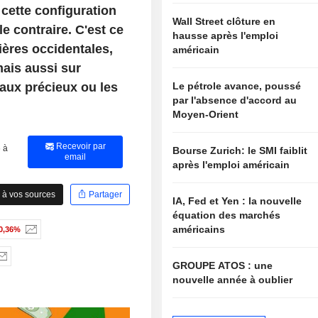
cette configuration
Wall Street clôture en
le contraire. C'est ce
hausse après l'emploi
sières occidentales,
américain
ais aussi sur
aux précieux ou les
Le pétrole avance, poussé
par l'absence d'accord au
Moyen-Orient
Recevoir par
 à
Bourse Zurich: le SMI faiblit
email
après l'emploi américain
 à vos sources
Partager
IA, Fed et Yen : la nouvelle
équation des marchés
américains
0,36%
GROUPE ATOS : une
nouvelle année à oublier