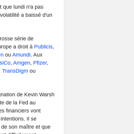
t que lundi n'a pas
olatilité a baissé d'un
rosse série de
urope a droit à
Publicis
,
en
ou
Amundi
. Aux
siCo
,
Amgen
,
Pfizer
,
,
TransDigm
ou
nation de Kevin Warsh
e de la Fed au
es financiers vont
ntentions. Il se
 de son maître et que