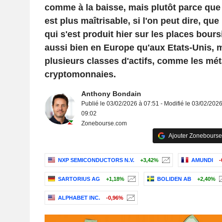
comme à la baisse, mais plutôt parce que 
est plus maîtrisable, si l'on peut dire, que 
qui s'est produit hier sur les places bour
aussi bien en Europe qu'aux Etats-Unis, m
plusieurs classes d'actifs, comme les mét
cryptomonnaies.
Anthony Bondain
Publié le 03/02/2026 à 07:51 - Modifié le 03/02/2026
09:02
Zonebourse.com
Ajouter Zonebourse
NXP SEMICONDUCTORS N.V.
+3,42%
AMUNDI
-
SARTORIUS AG
+1,18%
BOLIDEN AB
+2,40%
ALPHABET INC.
-0,96%