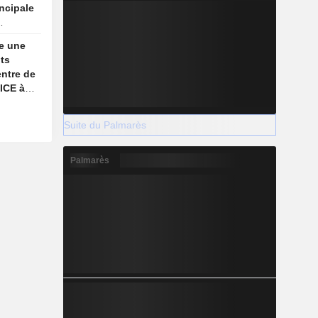
incipale
ue
e une
its
ntre de
'ICE à
Suite du Palmarès
Palmarès