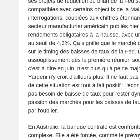
ses projets de réduction du bilan de la Fed so
compatibles avec certains objectifs de la Ma
interrogations, couplées aux chiffres éton
secteur manufacturier américain publiés hier
rendements obligataires à la hausse, avec u
au seuil de 4,3%. Ça signifie que le marché 
sur le timing des baisses de taux de la Fed. 
assouplissement dès la première réunion so
c’est-à-dire en juin, n'est plus qu'à peine majo
Yardeni n'y croit d'ailleurs plus. Il ne faut pa
de cette situation est tout à fait positif : l'é
pas besoin de baisse de taux pour rester dy
passion des marchés pour les baisses de taux
par l'oublier.
En Australie, la banque centrale est confront
complexe. Elle a été forcée, comme le prévoy