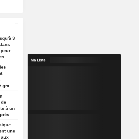
usqu'à 3
 dans
ppeur
es
Ma Liste
les
it
-
é gracié
mp
 de
te à un
après
sique
ent une
e aux