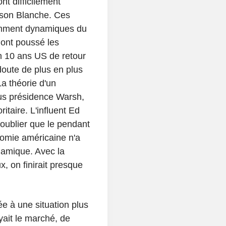
nt difficilement
ison Blanche. Ces
namment dynamiques du
 ont poussé les
n 10 ans US de retour
doute de plus en plus
La théorie d'un
us présidence Warsh,
ritaire. L'influent Ed
s oublier que le pendant
conomie américaine n'a
namique. Avec la
, on finirait presque
ée à une situation plus
ait le marché, de