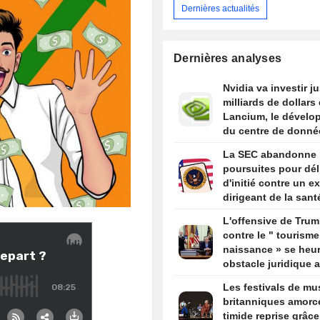
Dernières actualités
Dernières analyses
Nvidia va investir j
milliards de dollars
Lancium, le dévelo
du centre de donné
Stargate, selon The
La SEC abandonne 
Information
poursuites pour dél
d'initié contre un ex
dirigeant de la sant
par Trump
L'offensive de Tru
contre le " tourisme
naissance » se heur
obstacle juridique 
un arrêt de la Cour
Les festivals de mu
suprême
britanniques amorc
timide reprise grâc