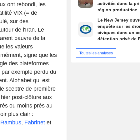
activités dans la pr
ux ont rebondi, les
région productrice
tilité VIX (= de
d'avocats au Mexiq
Le New Jersey ouvr
ulé, sur des
enquête sur les dro
tour de l'Iran. Le
civiques dans un ce
parent pauvre de la
détention privé de l
Newark
ue les valeurs
Toutes les analyses
rmément, signe que les
égie des plateformes
 par exemple perdu du
nt. Alphabet qui est
le sceptre de première
 hier post-clôture aux
près ou moins près au
r plus clair :
e
Rambus
,
Fabrinet
et