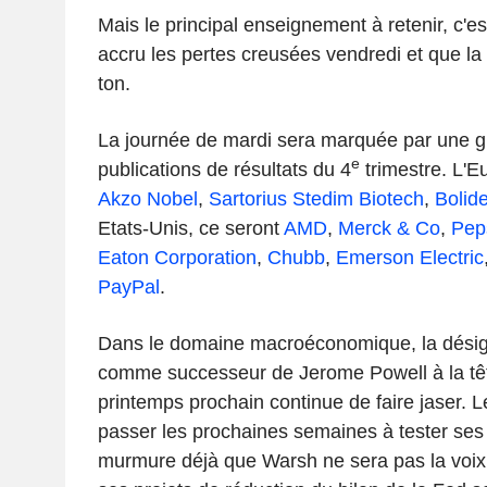
Mais le principal enseignement à retenir, c'es
accru les pertes creusées vendredi et que la v
ton.
La journée de mardi sera marquée par une g
e
publications de résultats du 4
trimestre. L'E
Akzo Nobel
,
Sartorius Stedim Biotech
,
Bolid
Etats-Unis, ce seront
AMD
,
Merck & Co
,
Pep
Eaton Corporation
,
Chubb
,
Emerson Electric
PayPal
.
Dans le domaine macroéconomique, la désig
comme successeur de Jerome Powell à la têt
printemps prochain continue de faire jaser. L
passer les prochaines semaines à tester ses i
murmure déjà que Warsh ne sera pas la voix