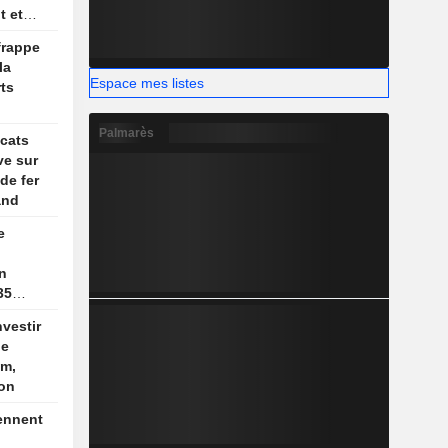
t et
um
frappe
la
Espace mes listes
ts
Palmarès
icats
ve sur
de fer
and
e
on
35
nvestir
de
um,
ion
ennent