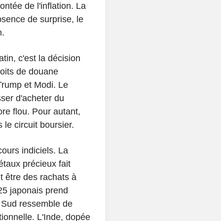
ntée de l'inflation. La
sence de surprise, le
n.
in, c'est la décision
roits de douane
Trump et Modi. Le
sser d'acheter du
re flou. Pour autant,
 le circuit boursier.
cours indiciels. La
étaux précieux fait
nt être des rachats à
25 japonais prend
 Sud ressemble de
ionnelle. L'Inde, dopée