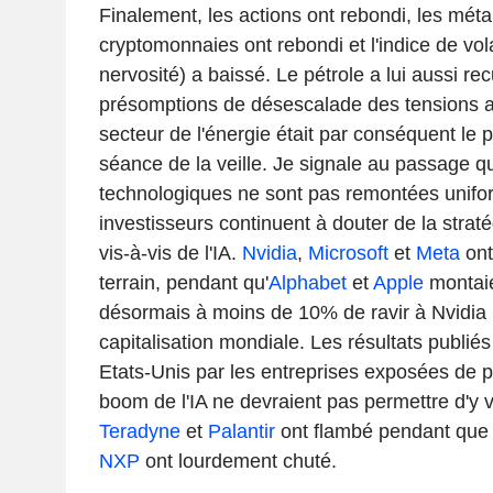
Finalement, les actions ont rebondi, les méta
cryptomonnaies ont rebondi et l'indice de vola
nervosité) a baissé. Le pétrole a lui aussi rec
présomptions de désescalade des tensions au
secteur de l'énergie était par conséquent le 
séance de la veille. Je signale au passage q
technologiques ne sont pas remontées unifo
investisseurs continuent à douter de la strat
vis-à-vis de l'IA.
Nvidia
,
Microsoft
et
Meta
ont
terrain, pendant qu'
Alphabet
et
Apple
montaie
désormais à moins de 10% de ravir à Nvidia 
capitalisation mondiale. Les résultats publiés
Etats-Unis par les entreprises exposées de 
boom de l'IA ne devraient pas permettre d'y voi
Teradyne
et
Palantir
ont flambé pendant qu
NXP
ont lourdement chuté.