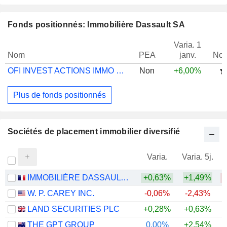
Fonds positionnés: Immobilière Dassault SA
Varia. 1
Nom
PEA
janv.
Not
OFI INVEST ACTIONS IMMO EURO A
Non
+6,00%
Plus de fonds positionnés
Sociétés de placement immobilier diversifié
Varia.
Varia. 5j.
IMMOBILIÈRE DASSAULT SA
+0,63%
+1,49%
W. P. CAREY INC.
-0,06%
-2,43%
LAND SECURITIES PLC
+0,28%
+0,63%
+
THE GPT GROUP
0,00%
+2,54%