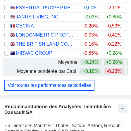
ESSENTIAL PROPERTIES REALTY TRUST, INC.
0,00%
-2,11%
JANUS LIVING, INC.
+2,63%
+0,86%
GECINA
-0,20%
-0,53%
LONDONMETRIC PROPERTY PLC
-0,03%
-0,41%
THE BRITISH LAND COMPANY PLC
-0,16%
-0,22%
+
MIRVAC GROUP
-0,55%
+0,28%
Moyenne
+0,24%
+0,28%
Moyenne pondérée par Capi.
+0,18%
-0,23%
Voir toutes les performances sectorielles
Recommandations des Analystes: Immobilière
Dassault SA
En Direct des Marchés : Thales, Safran, Alstom, Renault,