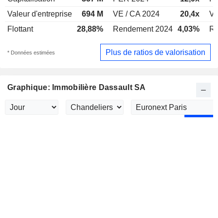
Valeur d'entreprise
694 M
VE / CA 2024
20,4x
VE
Flottant
28,88%
Rendement 2024
4,03%
Re
Plus de ratios de valorisation
* Données estimées
Graphique: Immobilière Dassault SA