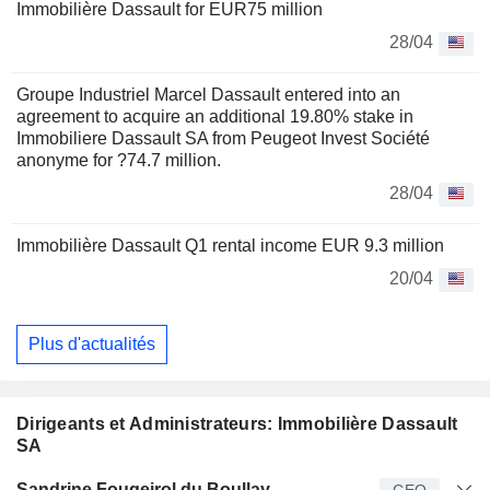
Immobilière Dassault for EUR75 million
28/04
Groupe Industriel Marcel Dassault entered into an
agreement to acquire an additional 19.80% stake in
Immobiliere Dassault SA from Peugeot Invest Société
anonyme for ?74.7 million.
28/04
Immobilière Dassault Q1 rental income EUR 9.3 million
20/04
Plus d'actualités
Dirigeants et Administrateurs: Immobilière Dassault
SA
Dirigeant
Titre
Age
Depuis
Sandrine Fougeirol du Boullay
CEO