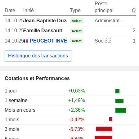
Poste
Date
Initié
Type
principal
Qua
14.10.25
Jean-Baptiste Duzan
Administrateur
7
Achat
14.10.25
Famille Dassault
37
Achat
14.10.25
PEUGEOT INVEST SA
Société
13
Achat
Historique des transactions
Cotations et Performances
1 jour
+0,63%
1 semaine
+1,49%
Mois en cours
+2,36%
1 mois
-0,42%
3 mois
-5,73%
6 mois
-6,84%