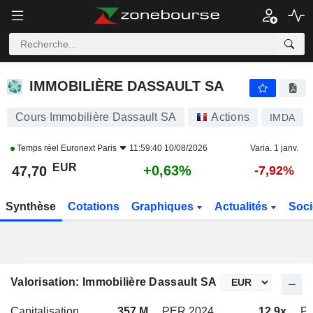
IMMOBILIÈRE DASSAULT SA
47,70
€
+0,63%
IMMOBILIÈRE DASSAULT SA
Cours Immobilière Dassault SA
Actions
IMDA
Temps réel
Euronext Paris
11:59:40 10/08/2026
Varia. 1 janv.
EUR
+0,63%
47,70
-7,92%
Synthèse
Cotations
Graphiques
Actualités
Soci
Valorisation: Immobilière Dassault SA
Capitalisation
357 M
PER 2024
12,9x
P