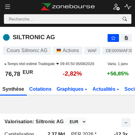
SILTRONIC AG
76,78
€
-2,82%
SILTRONIC AG
Cours Siltronic AG
Actions
WAF
DE000WAF30
Temps réel estimé
Tradegate
09:45:50 06/08/2026
Varia. 1 janv.
EUR
-2,82%
76,78
+56,85%
Synthèse
Cotations
Graphiques
Actualités
Soci
Valorisation: Siltronic AG
Capitalisation
2,37 Md
PER 2026 *
-12,3x