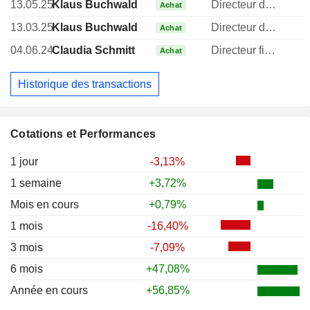
13.05.25
Klaus Buchwald
Directeur des operations
Achat
13.03.25
Klaus Buchwald
Directeur des operations
Achat
04.06.24
Claudia Schmitt
Directeur financier
Achat
Historique des transactions
Cotations et Performances
1 jour
-3,13%
1 semaine
+3,72%
Mois en cours
+0,79%
1 mois
-16,40%
3 mois
-7,09%
6 mois
+47,08%
Année en cours
+56,85%