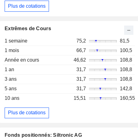
Plus de cotations
Extrêmes de Cours
1 semaine
75,2
81,5
1 mois
66,7
100,5
Année en cours
46,62
108,8
1 an
31,7
108,8
3 ans
31,7
108,8
5 ans
31,7
142,8
10 ans
15,51
160,55
Plus de cotations
Fonds positionnés: Siltronic AG