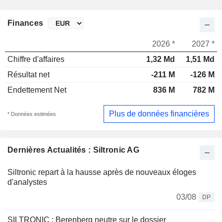
Finances
2026 *
2027 *
Chiffre d'affaires
1,32 Md
1,51 Md
Résultat net
-211 M
-126 M
Endettement Net
836 M
782 M
Plus de données financières
* Données estimées
Dernières Actualités : Siltronic AG
Siltronic repart à la hausse après de nouveaux éloges
d'analystes
03/08
DP
SILTRONIC : Berenberg neutre sur le dossier