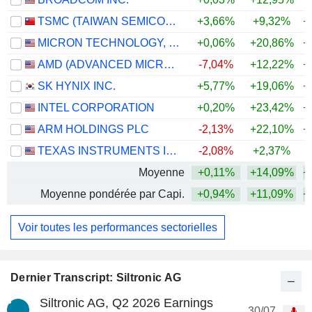
TSMC (TAIWAN SEMICONDUCTOR MANUFACTURING COMPANY)
+3,66%
+9,32%
+
MICRON TECHNOLOGY, INC.
+0,06%
+20,86%
+
AMD (ADVANCED MICRO DEVICES)
-7,04%
+12,22%
+
SK HYNIX INC.
+5,77%
+19,06%
+
INTEL CORPORATION
+0,20%
+23,42%
+
ARM HOLDINGS PLC
-2,13%
+22,10%
+
TEXAS INSTRUMENTS INCORPORATED
-2,08%
+2,37%
+
Moyenne
+0,11%
+14,09%
+
Moyenne pondérée par Capi.
+0,94%
+11,09%
+
Voir toutes les performances sectorielles
Dernier Transcript: Siltronic AG
Siltronic AG, Q2 2026 Earnings
30/07