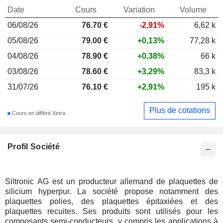
Date
Cours
Variation
Volume
06/08/26
76.70
€
-2,91%
6,62 k
05/08/26
79.00 €
+0,13%
77,28 k
04/08/26
78.90 €
+0,38%
66 k
03/08/26
78.60 €
+3,29%
83,3 k
31/07/26
76.10 €
+2,91%
195 k
Plus de cotations
Cours en différé Xetra
Profil Société
Siltronic AG est un producteur allemand de plaquettes de
silicium hyperpur. La société propose notamment des
plaquettes polies, des plaquettes épitaxiées et des
plaquettes recuites. Ses produits sont utilisés pour les
composants semi-conducteurs, y compris les applications à