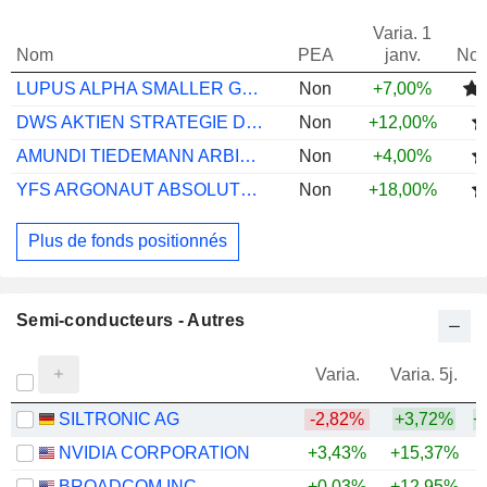
Varia. 1
Nom
PEA
janv.
Not
LUPUS ALPHA SMALLER GERMAN CHAMPS A
Non
+7,00%
DWS AKTIEN STRATEGIE DEUTSCHLAND LC
Non
+12,00%
AMUNDI TIEDEMANN ARBITRAGE STRAT I EUR
Non
+4,00%
YFS ARGONAUT ABSOLUTE RETURN I GBP ACC
Non
+18,00%
Plus de fonds positionnés
Semi-conducteurs - Autres
Varia.
Varia. 5j.
SILTRONIC AG
-2,82%
+3,72%
+
NVIDIA CORPORATION
+3,43%
+15,37%
+
BROADCOM INC.
+0,03%
+12,95%
+