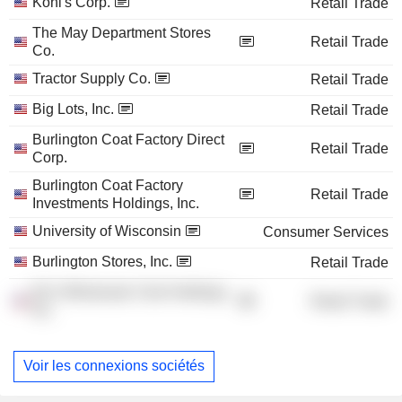
Kohl's Corp.
Retail Trade
The May Department Stores
Retail Trade
Co.
Tractor Supply Co.
Retail Trade
Big Lots, Inc.
Retail Trade
Burlington Coat Factory Direct
Retail Trade
Corp.
Burlington Coat Factory
Retail Trade
Investments Holdings, Inc.
University of Wisconsin
Consumer Services
Burlington Stores, Inc.
Retail Trade
BJ's Wholesale Club Holdings,
Retail Trade
Inc.
Voir les connexions sociétés