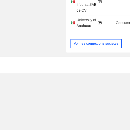
Inbursa SAB
de CV
University of
Consume
Anahuac
Voir les connexions sociétés