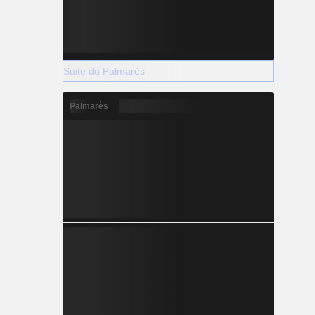
Suite du Palmarès
Palmarès