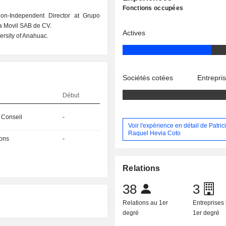
Fonctions occupées
Non-Independent Director at Grupo
a Movil SAB de CV.
Actives
rsity of Anahuac.
Sociétés cotées
Entrepri
Début
 Conseil
-
Voir l'expérience en détail de Patric
Raquel Hevia Coto
ions
-
Relations
38
3
Relations au 1er
Entreprises 
degré
1er degré