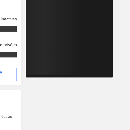
Inactives
se privées
ia
liées au