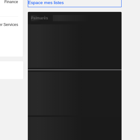
Finance
Espace mes listes
Palmarès
r Services