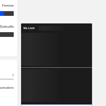
Femme
Exécutifs
Ma Liste
3
nications