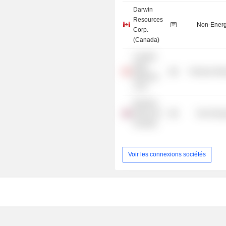
Darwin
Resources
Non-Energ
Corp.
(Canada)
Leading
Edge
Producer Man
Materials
Corp.
Meridian
Mining UK
Non-Energ
Societas
Voir les connexions sociétés