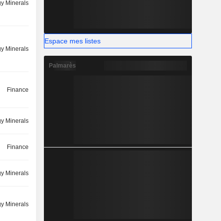
y Minerals
Espace mes listes
y Minerals
Palmarès
Finance
y Minerals
Finance
y Minerals
y Minerals