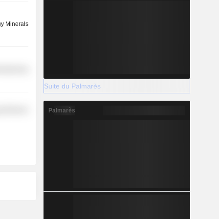
y Minerals
ufacturing
Suite du Palmarès
y Minerals
Palmarès