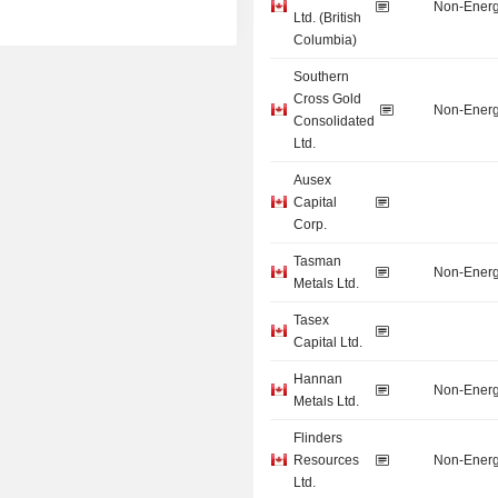
Non-Energ
Ltd. (British
Columbia)
Southern
Cross Gold
Non-Energ
Consolidated
Ltd.
Ausex
Capital
Corp.
Tasman
Non-Energ
Metals Ltd.
Tasex
Capital Ltd.
Hannan
Non-Energ
Metals Ltd.
Flinders
Resources
Non-Energ
Ltd.