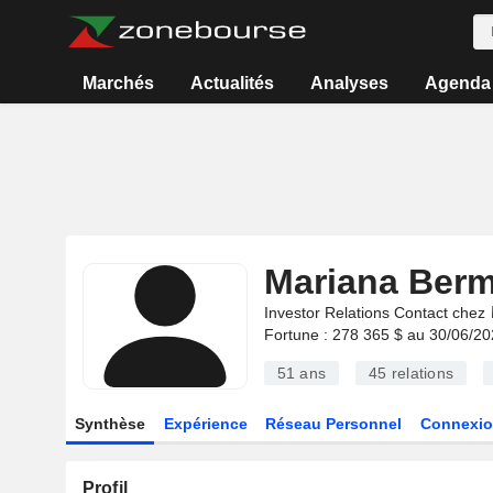
Marchés
Actualités
Analyses
Agenda
Mariana Ber
Investor Relations Contact chez
Fortune : 278 365 $ au 30/06/2
51 ans
45
relations
Synthèse
Expérience
Réseau Personnel
Connexio
Profil