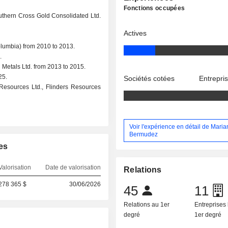
Fonctions occupées
outhern Cross Gold Consolidated Ltd.
Actives
lumbia) from 2010 to 2013.
.
Metals Ltd. from 2013 to 2015.
25.
Sociétés cotées
Entrepri
Resources Ltd., Flinders Resources
Voir l'expérience en détail de Mari
Bermudez
es
Valorisation
Date de valorisation
Relations
278 365 $
30/06/2026
45
11
Relations au 1er
Entreprises 
degré
1er degré