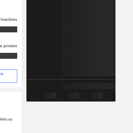
Inactives
se privées
ana
liées au