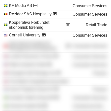
KF Media AB
Consumer Services
Rezidor SAS Hospitality
Consumer Services
Kooperativa Förbundet
Retail Trade
ekonomisk förening
Cornell University
Consumer Services
International Institute for
Consumer Services
Management Development
London Business School
Consumer Services
Hilton Anaheim Hotel
Consumer Services
Shurgard Self Storage Ltd.
Finance
The British Hospitality Association
Azure Property Group SA
Finance
Scandic Hotels Group AB
Consumer Services
Svensk Handel AB
Commercial Services