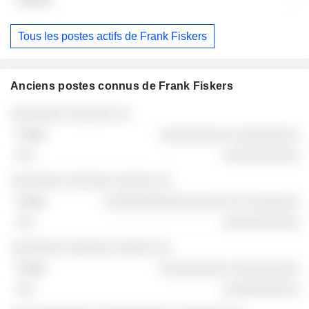
Tous les postes actifs de Frank Fiskers
Anciens postes connus de Frank Fiskers
Sociétés
Poste
Fin
░░░░░░░ ░░░░░░ ░░
░░░░░░░░░ ░░░░░░░░░
░░░░░░░░░░
░░░░░░░ ░░░░░░ ░░░░░ ░░
░░░░░░░░░░░░░░░░ ░░ ░░░░░░░
░░░░░░░░░░
░░░░░░░ ░░░░░░ ░░░░░ ░░
░░░░░░░░░ ░░░░░░░░░
░░░░░░░░░░