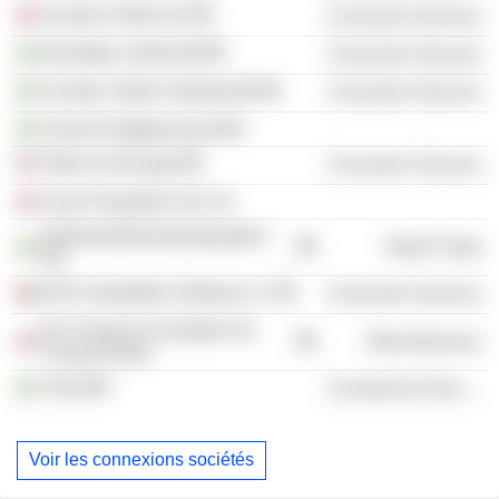
Scandic Hotels AS
Consumer Services
Norstedts Juridik AB
Consumer Services
Scandic Hotels Holding AB
Consumer Services
Svensk Dagligvaruhandel
Hilton Anchorage
Consumer Services
Azure Properties UK Ltd.
Akademibokhandelsgruppen
Retail Trade
AB
RAK Hospitality Holding LLC
Consumer Services
Dm Thomas Foundation for
Miscellaneous
Young People
Visita
Commercial Services
Voir les connexions sociétés