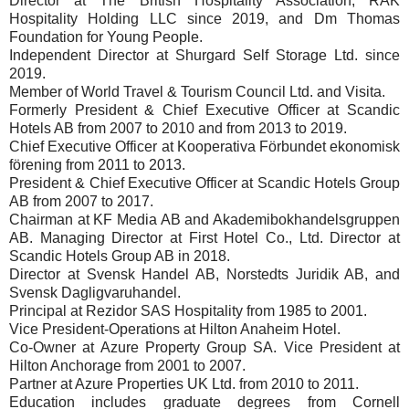
Director at The British Hospitality Association, RAK
Hospitality Holding LLC since 2019, and Dm Thomas
Foundation for Young People.
Independent Director at Shurgard Self Storage Ltd. since
2019.
Member of World Travel & Tourism Council Ltd. and Visita.
Formerly President & Chief Executive Officer at Scandic
Hotels AB from 2007 to 2010 and from 2013 to 2019.
Chief Executive Officer at Kooperativa Förbundet ekonomisk
förening from 2011 to 2013.
President & Chief Executive Officer at Scandic Hotels Group
AB from 2007 to 2017.
Chairman at KF Media AB and Akademibokhandelsgruppen
AB. Managing Director at First Hotel Co., Ltd. Director at
Scandic Hotels Group AB in 2018.
Director at Svensk Handel AB, Norstedts Juridik AB, and
Svensk Dagligvaruhandel.
Principal at Rezidor SAS Hospitality from 1985 to 2001.
Vice President-Operations at Hilton Anaheim Hotel.
Co-Owner at Azure Property Group SA. Vice President at
Hilton Anchorage from 2001 to 2007.
Partner at Azure Properties UK Ltd. from 2010 to 2011.
Education includes graduate degrees from Cornell