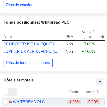
Plus de cotations
Fonds positionnés: Whitbread PLC
Varia. 1
Nom
PEA
janv.
Not
SCHRODER ISF UK EQUITY A ACC GBP
Non
+7,00%
JUPITER UK ALPHA FUND (IRL) U1 GBP INC
Non
+7,00%
Plus de fonds positionnés
Hôtels et motels
Varia.
Varia. 5j.
WHITBREAD PLC
-1,23%
-0,20%