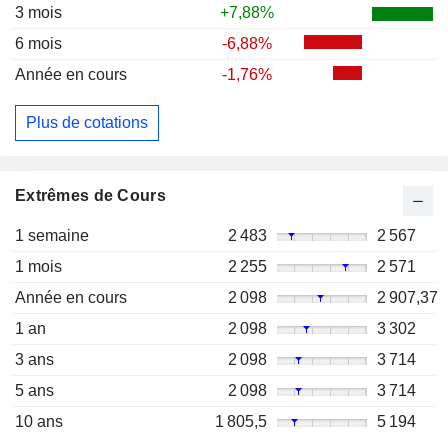
3 mois
+7,88%
6 mois
-6,88%
Année en cours
-1,76%
Plus de cotations
Extrêmes de Cours
1 semaine
2 483
2 567
1 mois
2 255
2 571
Année en cours
2 098
2 907,37
1 an
2 098
3 302
3 ans
2 098
3 714
5 ans
2 098
3 714
10 ans
1 805,5
5 194