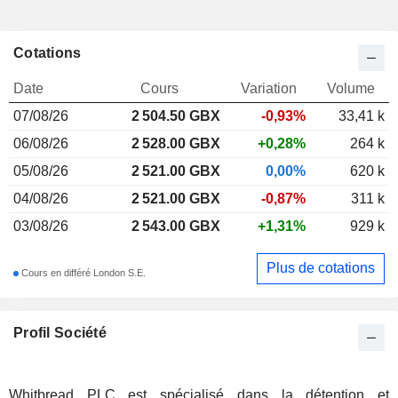
Cotations
Date
Cours
Variation
Volume
07/08/26
2 504.50
GBX
-0,93%
33,41 k
06/08/26
2 528.00 GBX
+0,28%
264 k
05/08/26
2 521.00 GBX
0,00%
620 k
04/08/26
2 521.00 GBX
-0,87%
311 k
03/08/26
2 543.00 GBX
+1,31%
929 k
Plus de cotations
Cours en différé London S.E.
Profil Société
Whitbread PLC est spécialisé dans la détention et