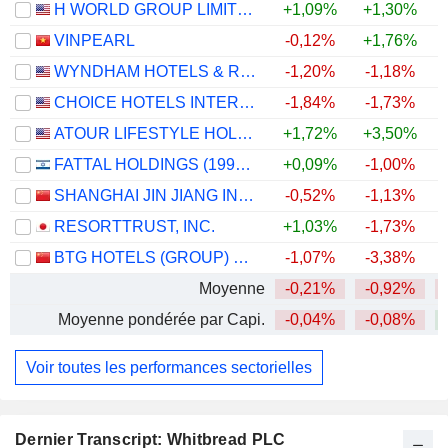
H WORLD GROUP LIMITED
+1,09%
+1,30%
+
VINPEARL
-0,12%
+1,76%
WYNDHAM HOTELS & RESORTS, INC.
-1,20%
-1,18%
CHOICE HOTELS INTERNATIONAL, INC.
-1,84%
-1,73%
ATOUR LIFESTYLE HOLDINGS LIMITED
+1,72%
+3,50%
FATTAL HOLDINGS (1998) LTD
+0,09%
-1,00%
+
SHANGHAI JIN JIANG INTERNATIONAL HOTELS CO., LTD.
-0,52%
-1,13%
RESORTTRUST, INC.
+1,03%
-1,73%
BTG HOTELS (GROUP) CO., LTD.
-1,07%
-3,38%
Moyenne
-0,21%
-0,92%
Moyenne pondérée par Capi.
-0,04%
-0,08%
Voir toutes les performances sectorielles
Dernier Transcript: Whitbread PLC