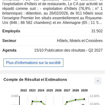
l'exploitation d'hôtels et de restaurants. Le CA par activité se
répartit comme suit : - exploitation d'hôtels (76,9% ; n° 1
britannique) : détention, au 26/02/2026, de 911 hôtels sous
l'enseigne Premier Inn situés essentiellement au Royaume-
Uni (846 ; 86 582 chambres) et en Allemagne (65 ; 11 598
chambres) ; - prestations de restauration (21,5%) ; - autres
Employés
31 502
(1,6%). La répartition géographique du CA est la suivante :
Royaume-Uni et Irlande (91,1%) et Allemagne (8,9%).
Secteur
Hôtels, Motels et Croisières
Agenda
15/10
Publication des résultats - Q2 2027
Plus d'informations sur la société
Compte de Résultat et Estimations