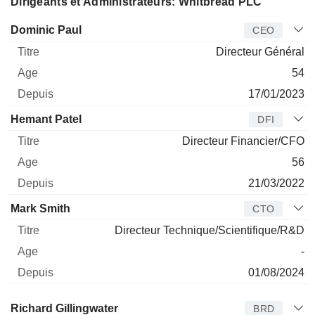
Dirigeants et Administrateurs: Whitbread PLC
Dirigeant
Titre
Age
Depuis
Dominic Paul
CEO
Directeur Général
54
17/01/2023
Hemant Patel
DFI
Directeur Financier/CFO
56
21/03/2022
Mark Smith
CTO
Directeur Technique/Scientifique/R&D
-
01/08/2024
Administrateur
Titre
Age
Depuis
Richard Gillingwater
BRD