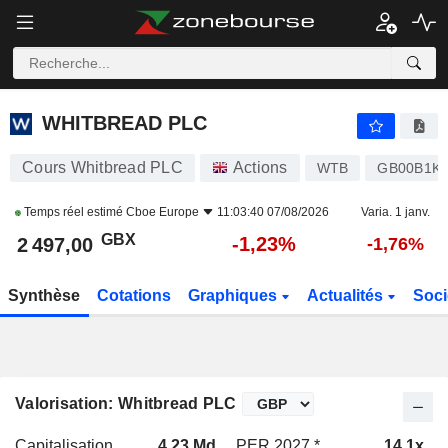
WHITBREAD PLC
2 497,00
p
-1,23%
WHITBREAD PLC
Cours Whitbread PLC
Actions
WTB
GB00B1KJ
Temps réel estimé
Cboe Europe
11:03:40 07/08/2026
Varia. 1 janv.
GBX
-1,23%
2 497,00
-1,76%
Synthèse
Cotations
Graphiques
Actualités
Soci
Valorisation: Whitbread PLC
Capitalisation
4,23 Md
PER 2027 *
14,1x