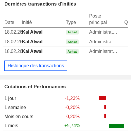
Dernières transactions d'initiés
Poste
Date
Initié
Type
principal
Qua
18.02.26
Kal Atwal
Administrateur
Achat
18.02.26
Kal Atwal
Administrateur
Achat
18.02.26
Kal Atwal
Administrateur
Achat
Historique des transactions
Cotations et Performances
1 jour
-1,23%
1 semaine
-0,20%
Mois en cours
-0,20%
1 mois
+5,74%