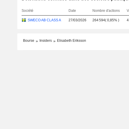
Société
Date
Nombre d'actions
V
SWECO AB CLASS A
27/03/2026
264 594
(
0,85%
)
4
Bourse
Insiders
Elisabeth Eriksson