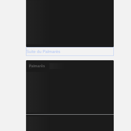
Suite du Palmarès
Palmarès