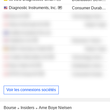
Diagnostic Instruments, Inc.
Consumer Durables
Epos AS
Technology Services
Oticon Denmark A/S
Retail Trade
Audika Australia Pty Ltd.
Amplivox Ltd.
Electronic Technology
WDH Germany GmbH
Retail Trade
Cookie Information A/S
Technology Services
Epos Sales A/S
Distribution Services
EPOS Group A/S
Consumer Durables
Voir les connexions sociétés
Bourse
Insiders
Arne Boye Nielsen