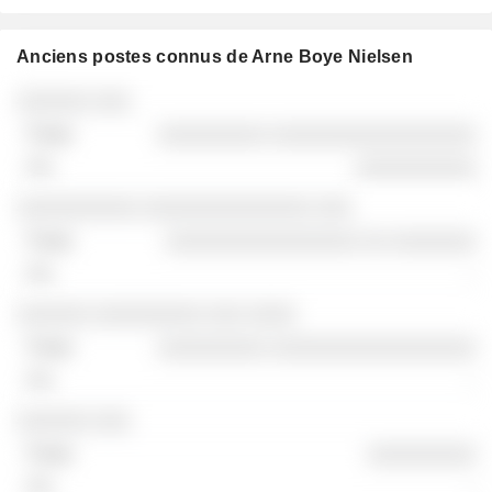
Anciens postes connus de Arne Boye Nielsen
Sociétés
Poste
Fin
░░░░░░ ░░░
░░░░░░░░░ ░░░░░░░░░░░░░░░░░
░░░░░░░░░░
░░░░░░░░░░ ░░░░░░░░░░░░░░ ░░░
░░░░░░░░░░░░░░░░ ░░ ░░░░░░░
-
░░░░░░ ░░░░░░░░░ ░░░ ░░░░
░░░░░░░░░ ░░░░░░░░░░░░░░░░░
-
░░░░░░ ░░░
░░░░░░░░░
-