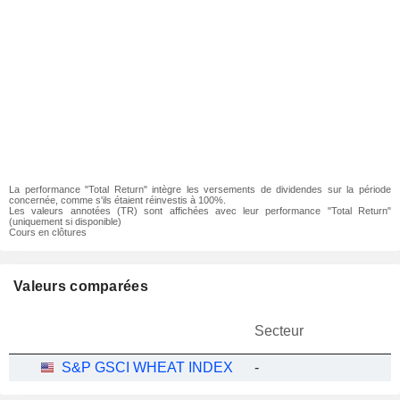
La performance "Total Return" intègre les versements de dividendes sur la période
concernée, comme s'ils étaient réinvestis à 100%.
Les valeurs annotées (TR) sont affichées avec leur performance "Total Return"
(uniquement si disponible)
Cours en clôtures
Valeurs comparées
Secteur
S&P GSCI WHEAT INDEX
-