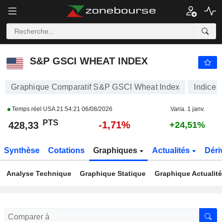
S&P GSCI WHEAT INDEX
428,33
PTS
-1,71%
S&P GSCI WHEAT INDEX
Graphique Comparatif S&P GSCI Wheat Index
Indice
Temps réel USA
21:54:21 06/08/2026
Varia. 1 janv.
PTS
-1,71%
428,33
+24,51%
Synthèse
Cotations
Graphiques
Actualités
Déri
Analyse Technique
Graphique Statique
Graphique Actualit