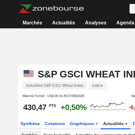
Marchés
Actualités
Analyses
Agenda
S&P GSCI WHEAT I
Actualités S&P GSCI Wheat Index
Indice
Marché Fermé - USA
05:41:45 07/08/2026
Var
430,47
+0,50%
PTS
-0
Synthèse
Cotations
Graphiques
Actualités