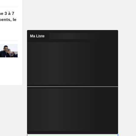
e 3 à 7
cents, le
Ma Liste