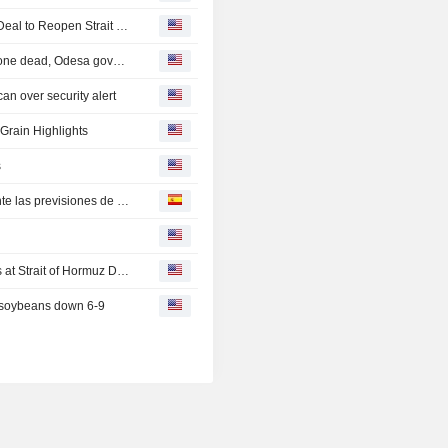
Oil And Gold Prices Edge Higher Even as Iran Confirms Deal to Reopen Strait of Hormuz Progressing
Russia hits foreign-flagged ship in Ukraine's Black Sea, one dead, Odesa governor says
an over security alert
 Grain Highlights
s
Futuros del trigo en Chicago suben, maíz y soja bajan ante las previsiones de lluvias
Canada Commodities: Gold Surges Even as Trump Hints at Strait of Hormuz Deal; Oil Mixed
 soybeans down 6-9