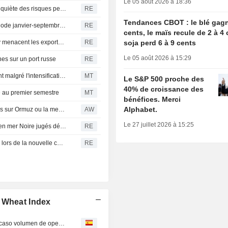
Le 05 août 2026 à 18:36
États-Unis : le personnel du ministère de l'Agriculture s'inquiète des risques pesant sur le commerce, la recherche et l'aide alimentaire après une réorganisation
RE
Tendances CBOT : le blé gagn
Indonésie : la production de riz devrait stagner sur la période janvier-septembre par rapport à l'an dernier
RE
cents, le maïs recule de 2 à 4 
Le lobby céréalier russe affirme que les attaques de Kiev menacent les exportations en mer Noire et la sécurité alimentaire mondiale
RE
soja perd 6 à 9 cents
Le 05 août 2026 à 15:29
es sur un port russe
RE
Matières premières Canada : le pétrole recule légèrement malgré l'intensification du conflit au Moyen-Orient
MT
Le S&P 500 proche des
40% de croissance des
e au premier semestre
MT
bénéfices. Merci
Alphabet.
Le marché des céréales se détend, même sans avancées sur Ormuz ou la mer Noire
AW
Le 27 juillet 2026 à 15:25
Le blé européen recule, les risques sur les exportations en mer Noire jugés déjà intégrés
RE
Le déficit du marché mondial du sucre devrait se creuser lors de la nouvelle campagne, selon un courtier
RE
I Wheat Index
Trigo cae en Chicago, maíz y soja registran un día de escaso volumen de operaciones