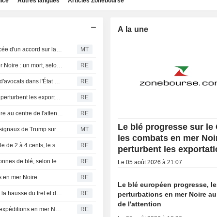
dice
Autres langues
Articles Zonebourse
A la une
Les cours du pétrole et de l'or progressent malgré l'avancée d'un accord sur la réouverture du détroit d'Ormuz par l'Iran
MT
La Russie frappe un navire sous pavillon étranger en mer Noire : un mort, selon le gouverneur d'Odessa
RE
Les États-Unis suspendent les inspections d'exportation d'avocats dans l'État mexicain du Michoacán pour des raisons de sécurité
RE
Le blé progresse sur le CBOT, les combats en mer Noire perturbent les exportations
RE
Le blé européen progresse, les perturbations en mer Noire au centre de l'attention
RE
Le blé progresse sur le
Matières premières au Canada : l'or s'envole malgré les signaux de Trump sur un accord dans le détroit d'Ormuz ; le pétrole évolue en ordre dispersé
MT
les combats en mer Noi
Tendances CBOT : le blé gagne 3 à 7 cents, le maïs recule de 2 à 4 cents, le soja perd 6 à 9 cents
RE
perturbent les exportat
La Jordanie renonce à son appel d'offres pour 120 000 tonnes de blé, selon les négociants
RE
Le 05 août 2026 à 21:07
es en mer Noire
RE
Le blé européen progresse, l
Les prix du blé russe à l'exportation sous pression face à la hausse du fret et des assurances, selon les analystes
RE
perturbations en mer Noire au
de l'attention
Le blé progresse face aux craintes de perturbations des expéditions en mer Noire
RE