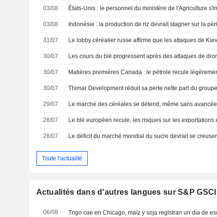
03/08
03/08
31/07
30/07
Les cours du blé progressent après des attaques de dron
30/07
30/07
Thimar Development réduit sa perte nette part du group
29/07
28/07
28/07
Toute l'actualité
Actualités dans d'autres langues sur S&P GSC
06/08