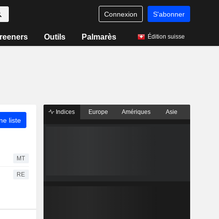
Connexion
S'abonner
reeners
Outils
Palmarès
Édition suisse
Indices
Europe
Amériques
Asie
ne liste
MT
RE