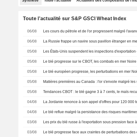
Synthèse
Toute l'actualité
Actualités des composants de l'in
Toute l'actualité sur S&P GSCI Wheat Index
06/08
06/08
05/08
05/08
05/08
05/08
05/08
04/08
04/08
Le blé reflue malgré la persistance des risques maritim
03/08
03/08