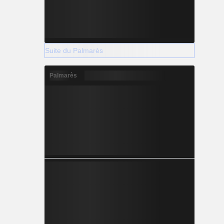
Suite du Palmarès
Palmarès