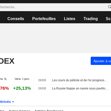
Conseils
Portefeuilles
Listes
Trading
Sc
NDEX
Ajouter à u
ia. 5j.
Varia. 1 janv.
06/08
Les cours du pétrole et de l'or progressent malgré l'avancée d'un accord sur la réouverture du détroit d'Ormuz par l'Iran
,76%
+25,13%
06/08
La Russie frappe un navire sous pavillon étranger en mer Noire : un mort, selon le gouverneur d'Odessa
Dérivés