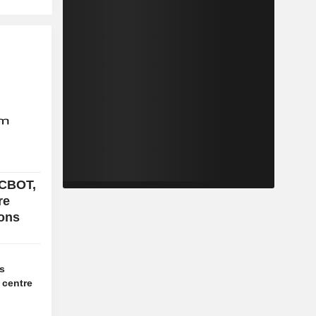
 CBOT,
re
ions
es
 centre