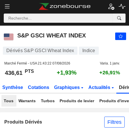
S&P GSCI WHEAT INDEX
436,61
PTS
+1,93%
S&P GSCI WHEAT INDEX
Dérivés S&P GSCI Wheat Index
Indice
Marché Fermé - USA
21:43:22 07/08/2026
Varia. 1 janv.
PTS
+1,93%
436,61
+26,91%
Synthèse
Cotations
Graphiques
Actualités
Déri
Tous
Warrants
Turbos
Produits de levier
Produits d'inv
Filtres
Produits Dérivés