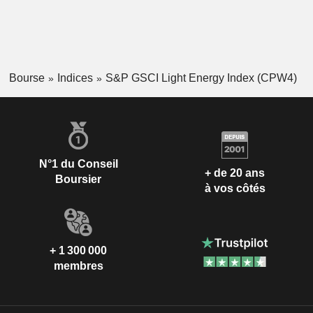
Bourse
Indices
S&P GSCI Light Energy Index (CPW4)
N°1 du Conseil
+ de 20 ans
Boursier
à vos côtés
+ 1 300 000
membres