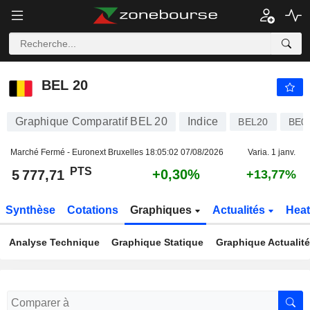
BEL 20
5 777,71
PTS
+0,30%
BEL 20
Graphique Comparatif BEL 20
Indice
BEL20
BE0
Marché Fermé - Euronext Bruxelles
18:05:02 07/08/2026
Varia. 1 janv.
PTS
+0,30%
5 777,71
+13,77%
Synthèse
Cotations
Graphiques
Actualités
Hea
Analyse Technique
Graphique Statique
Graphique Actualit