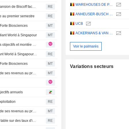
WAREHOUSES DE PAUW SA
Lotus Bakeries va investir 500 millions d'euros pour l'expansion de Biscoff face à la croissance de la demande
RE
ANHEUSER-BUSCH INBEV SA/NV
se au premier semestre
RE
UCB
 Forte Biosciences
MT
ACKERMANS & VAN HAAREN NV
diant World à Singapour
MT
KBC GROEP : le T2 dépasse les attentes, relèvement des objectifs et montée des options de fusions-acquisitions
Voir le palmarès
Deutsche Bank et KBC gèlent certains comptes de Radiant World à Singapour, selon Bloomberg News
RE
 Forte Biosciences
MT
Variations secteurs
KBC Group enregistre une hausse de son résultat net et de ses revenus au premier semestre
MT
ectifs annuels
ploitation
RE
KBC Group enregistre une hausse de son résultat net et de ses revenus au premier semestre
MT
Le prêteur belge KBC relève ses prévisions annuelles et table sur des taux d'intérêt plus élevés
RE