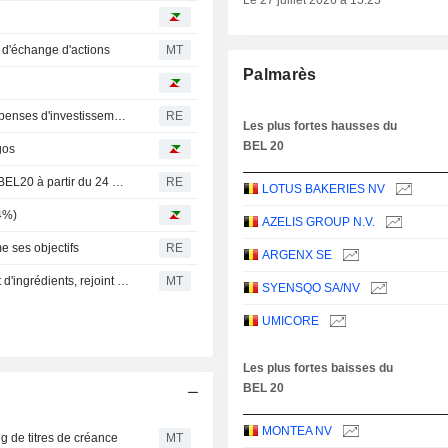
Le 27 juillet 2026 à 15:25
e d'échange d'actions
MT
Palmarès
L'entreprise belge Umicore prévoit une réduction des dépenses d'investissement de 1,5 milliard de dollars entre 2025 et 2028
RE
Les plus fortes hausses du
BEL 20
gos
Euronext annonce que Montea sera inclus dans l'indice BEL20 à partir du 24 mars
RE
LOTUS BAKERIES NV
4%)
AZELIS GROUP N.V.
e ses objectifs
RE
ARGENX SE
Azelis, distributeur de produits chimiques de spécialité et d'ingrédients, rejoint l'indice BEL20 d'Euronext
MT
SYENSQO SA/NV
UMICORE
Les plus fortes baisses du
BEL 20
MONTEA NV
g de titres de créance
MT