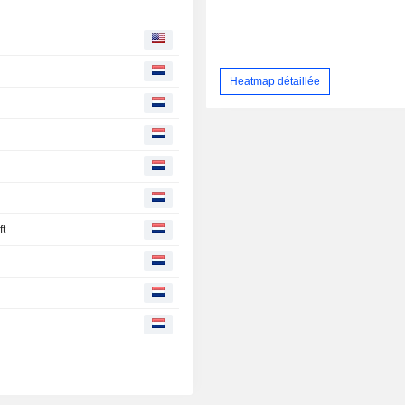
Heatmap détaillée
q
ft