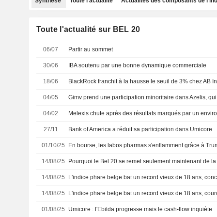
Synthèse
Toute l'actualité
Actualités des composants de l'in
Toute l'actualité sur BEL 20
06/07
Partir au sommet
30/06
IBA soutenu par une bonne dynamique commerciale
18/06
BlackRock franchit à la hausse le seuil de 3% chez AB I
04/05
Gimv prend une participation minoritaire dans Azelis, q
04/02
Melexis chute après des résultats marqués par un enviro
27/11
Bank of America a réduit sa participation dans Umicore
01/10/25
En bourse, les labos pharmas s'enflamment grâce à Tr
14/08/25
Pourquoi le Bel 20 se remet seulement maintenant de la
14/08/25
14/08/25
01/08/25
Umicore : l'Ebitda progresse mais le cash-flow inquiète