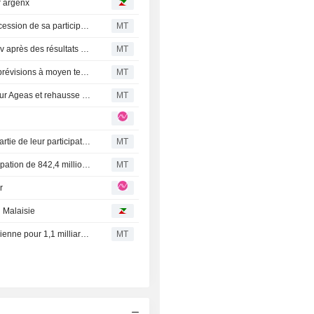
r argenx
Ageas : Berenberg relève son objectif de cours après la cession de sa participation dans la coentreprise avec Maybank ; recommandation d'achat maintenue
MT
RBC relève l'objectif de cours et les prévisions d'AB InBev après des résultats " solides » au premier semestre
MT
AlphaValue/Baader Europe s'apprête à " modérer » ses prévisions à moyen terme pour Umicore face à une posture " plus prudente » sur les métaux
MT
AlphaValue/Baader Europe relève sa recommandation sur Ageas et rehausse ses prévisions de bénéfice par action
MT
AB InBev : des familles actionnaires auraient cédé une partie de leur participation
MT
Un actionnaire d'Anheuser-Busch InBev cède une participation de 842,4 millions de dollars
MT
r
 Malaisie
Ageas cède sa participation dans sa coentreprise malaisienne pour 1,1 milliard d'euros
MT