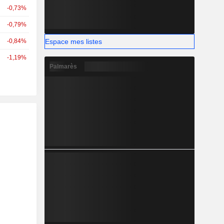
-0,73%
-0,79%
Espace mes listes
-0,84%
-1,19%
Palmarès