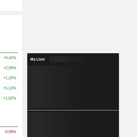
+5,42%
Ma Liste
+2,59%
+1,25%
+1,13%
+1,02%
-0,59%