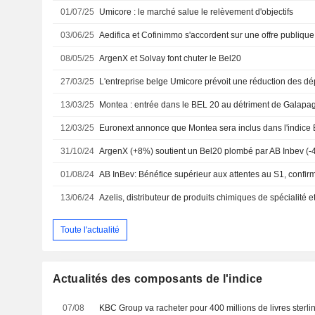
01/07/25
Umicore : le marché salue le relèvement d'objectifs
03/06/25
Aedifica et Cofinimmo s'accordent sur une offre publiqu
08/05/25
ArgenX et Solvay font chuter le Bel20
27/03/25
13/03/25
Montea : entrée dans le BEL 20 au détriment de Galapa
12/03/25
31/10/24
ArgenX (+8%) soutient un Bel20 plombé par AB Inbev (-
01/08/24
AB InBev: Bénéfice supérieur aux attentes au S1, confirm
13/06/24
Toute l'actualité
Actualités des composants de l'indice
07/08
KBC Group va racheter pour 400 millions de livres sterlin