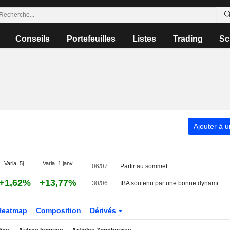
Conseils
Portefeuilles
Listes
Trading
Sc
Ajouter à u
Varia. 5j.
Varia. 1 janv.
06/07
Partir au sommet
+1,62%
+13,77%
30/06
IBA soutenu par une bonne dynamique commerciale
Heatmap
Composition
Dérivés