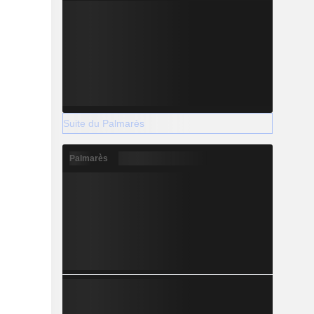
Suite du Palmarès
Palmarès