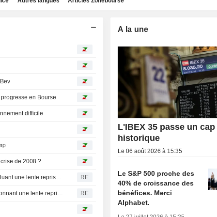
dice
Autres langues
Articles Zonebourse
A la une
nBev
ui progresse en Bourse
nnement difficile
L'IBEX 35 passe un cap
historique
ump
Le 06 août 2026 à 15:35
 crise de 2008 ?
Le S&P 500 proche des
L'indice phare belge bat un record vieux de 18 ans, concluant une lente reprise depuis la crise de 2008
RE
40% de croissance des
bénéfices. Merci
L'indice phare belge bat un record vieux de 18 ans, couronnant une lente reprise depuis la crise de 2008
RE
Alphabet.