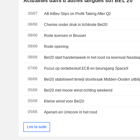
Actualités dans d'autres langues sur BEL 20
30/07
AB InBev Slips on Profit-Taking After Q2
08/06
Chemie onder druk in lichtrode Bel20
08/06
Rode koersen in Brussel
08/06
Rode opening
08/06
Bel20 start handelsweek in het rood na koersval Nasda
07/06
Focus op rentebesluit ECB en beursgang SpaceX
06/06
Bel20 stabiliseert terwijl doorbraak Midden-Oosten uitblij
05/06
Bel20 met mooie winst richting weekend
05/06
Kleine winst voor Bel20
05/06
Aperam en Umicore in het rood
Lire la suite