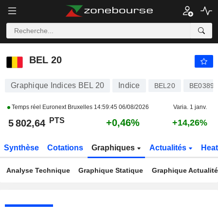
BEL 20
5 802,64
PTS
+0,46%
BEL 20
Graphique Indices BEL 20
Indice
BEL20
BE03895
Temps réel Euronext Bruxelles
14:59:45 06/08/2026
Varia. 1 janv.
PTS
+0,46%
5 802,64
+14,26%
Synthèse
Cotations
Graphiques
Actualités
Hea
Analyse Technique
Graphique Statique
Graphique Actualit