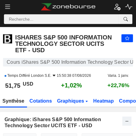
ISHARES S&P 500 INFORMATION TECHNOLOGY SECTOR UCITS ETF - USD
51,75
$
+1,02%
ISHARES S&P 500 INFORMATION
TECHNOLOGY SECTOR UCITS
ETF - USD
Cours iShares S&P 500 Information Technology Sector 
Temps Différé
London S.E.
15:50:38 07/08/2026
Varia. 1 janv.
USD
+1,02%
51,75
+22,76%
Synthèse
Cotations
Graphiques
Heatmap
Compos
Graphique: iShares S&P 500 Information
Technology Sector UCITS ETF - USD