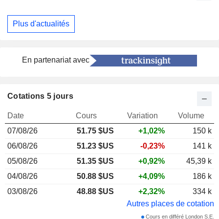
Plus d'actualités
En partenariat avec
Cotations 5 jours
Date
Cours
Variation
Volume
07/08/26
51.75
$US
+1,02%
150 k
06/08/26
51.23 $US
-0,23%
141 k
05/08/26
51.35 $US
+0,92%
45,39 k
04/08/26
50.88 $US
+4,09%
186 k
03/08/26
48.88 $US
+2,32%
334 k
Autres places de cotation
Cours en différé London S.E.