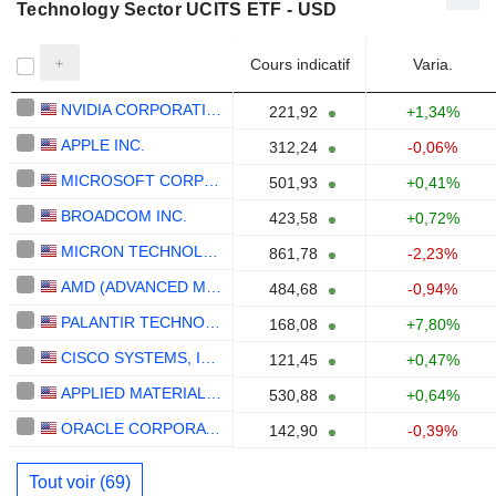
Technology Sector UCITS ETF - USD
Cours indicatif
Varia.
NVIDIA CORPORATION
221,92
+1,34%
APPLE INC.
312,24
-0,06%
MICROSOFT CORPORATION
501,93
+0,41%
BROADCOM INC.
423,58
+0,72%
MICRON TECHNOLOGY, INC.
861,78
-2,23%
AMD (ADVANCED MICRO DEVICES)
484,68
-0,94%
PALANTIR TECHNOLOGIES INC.
168,08
+7,80%
CISCO SYSTEMS, INC.
121,45
+0,47%
APPLIED MATERIALS, INC.
530,88
+0,64%
ORACLE CORPORATION
142,90
-0,39%
Tout voir (69)