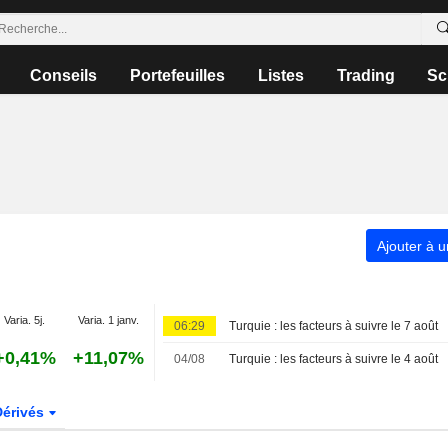
Conseils
Portefeuilles
Listes
Trading
Sc
Ajouter à u
Varia. 5j.
Varia. 1 janv.
06:29
Turquie : les facteurs à suivre le 7 août
+0,41%
+11,07%
04/08
Turquie : les facteurs à suivre le 4 août
Dérivés