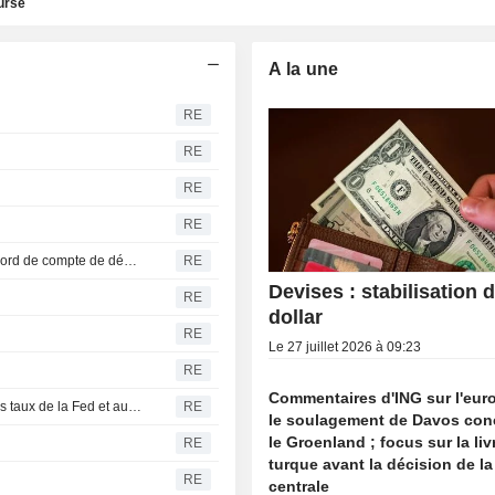
urse
A la une
RE
RE
RE
RE
Les banques centrales turque et syrienne signent un accord de compte de dépôt en livres turques
RE
Devises : stabilisation 
RE
dollar
RE
Le 27 juillet 2026 à 09:23
RE
Commentaires d'ING sur l'eur
Les actions chutent face aux craintes d'un relèvement des taux de la Fed et aux dépenses dans l'IA ; les devises sont mitigées
RE
le soulagement de Davos con
le Groenland ; focus sur la liv
RE
turque avant la décision de l
RE
centrale