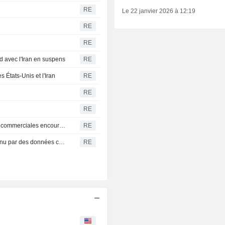
RE
Le 22 janvier 2026 à 12:19
RE
RE
d avec l'Iran en suspens
RE
s États-Unis et l'Iran
RE
RE
RE
Le dollar canadien progresse, soutenu par des données commerciales encourageantes pour la croissance
RE
DEVISES CANADA-Le dollar canadien progresse, soutenu par des données commerciales encourageantes pour la croissance
RE
Y