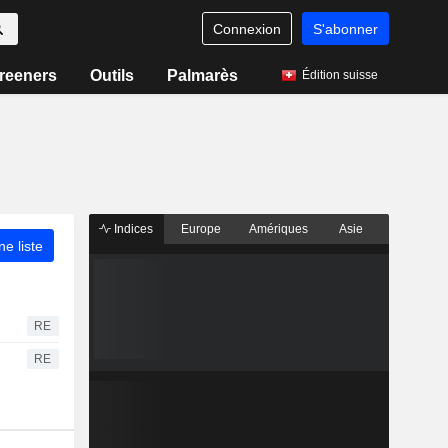
Connexion
S'abonner
reeners
Outils
Palmarès
Édition suisse
Indices
Europe
Amériques
Asie
ne liste
RE
RE