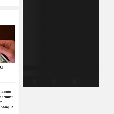
du
o après
cernant
re
a banque