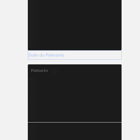
Suite du Palmarès
Palmarès