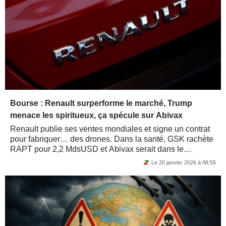
Bourse : Renault surperforme le marché, Trump
menace les spiritueux, ça spécule sur Abivax
Renault publie ses ventes mondiales et signe un contrat
pour fabriquer… des drones. Dans la santé, GSK rachète
RAPT pour 2,2 MdsUSD et Abivax serait dans le
collimateur d'AstraZeneca, après avoir...
Le 20 janvier 2026 à 08:55