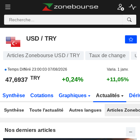
USD / TRY
47,6937
₺
+0,24%
USD / TRY
Articles Zonebourse USD / TRY
Taux de change
U
Temps Différé
23:00:03 07/08/2026
Varia. 1 janv.
TRY
+0,24%
47,6937
+11,05%
Synthèse
Cotations
Graphiques
Actualités
Déri
Synthèse
Toute l'actualité
Autres langues
Articles Zoneb
Nos derniers articles