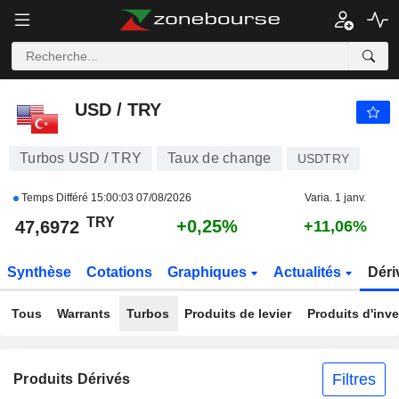
USD / TRY
47,6972
₺
+0,25%
USD / TRY
Turbos USD / TRY
Taux de change
USDTRY
Temps Différé
15:00:03 07/08/2026
Varia. 1 janv.
TRY
+0,25%
47,6972
+11,06%
Synthèse
Cotations
Graphiques
Actualités
Déri
Tous
Warrants
Turbos
Produits de levier
Produits d'inv
Filtres
Produits Dérivés