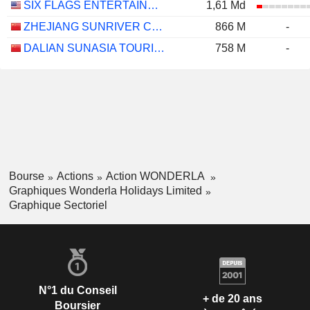
SIX FLAGS ENTERTAINMENT CORPORATION
1,61 Md
ZHEJIANG SUNRIVER CULTURE TOURISM CO.,LTD.
866 M
-
DALIAN SUNASIA TOURISM HOLDING CO.,LTD
758 M
-
Bourse
Actions
Action WONDERLA
Graphiques Wonderla Holidays Limited
Graphique Sectoriel
N°1 du Conseil
+ de 20 ans
Boursier