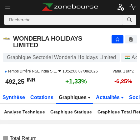
WONDERLA HOLIDAYS LIMITED
492,55
₹
+1,39%
WONDERLA HOLIDAYS
LIMITED
Graphique Sectoriel Wonderla Holidays Limited
Act
Temps Différé
NSE India S.E.
10:52:08 07/08/2026
Varia. 1 janv.
INR
+1,33%
492,25
-6,25%
Synthèse
Cotations
Graphiques
Actualités
Soci
Analyse Technique
Graphique Statique
Graphique Total Re
Total Return