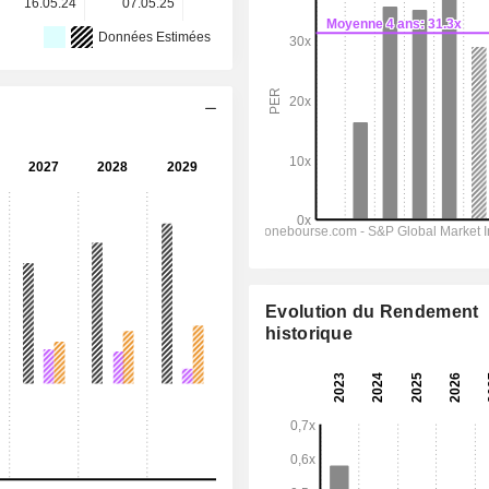
16.05.24
07.05.25
07.05.26
-
-
Données Estimées
Evolution du Rendement
historique