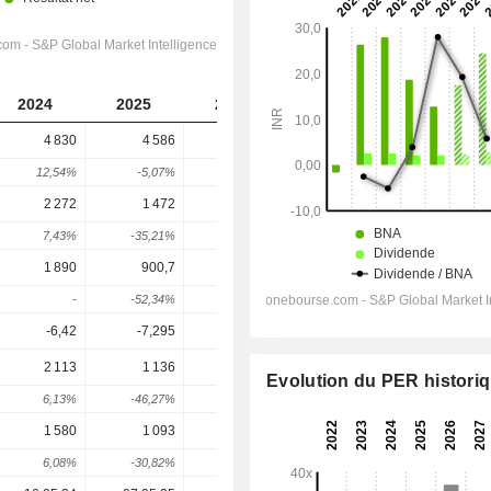
2024
2025
2026
2027
2028
4 830
4 586
5 188
6 320
7 360
12,54%
-5,07%
13,13%
21,83%
16,46%
2 272
1 472
1 646
2 203
2 764
7,43%
-35,21%
11,8%
33,89%
25,45%
1 890
900,7
810,8
1 325
1 934
-
-52,34%
-9,98%
63,43%
45,92%
-6,42
-7,295
-6,313
-6,567
-7,425
2 113
1 136
1 083
1 502
2 105
Evolution du PER histori
6,13%
-46,27%
-4,59%
38,68%
40,13%
1 580
1 093
817,3
1 099
1 554
6,08%
-30,82%
-25,2%
34,42%
41,42%