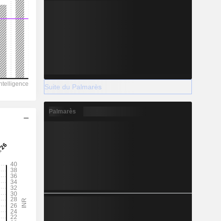
2029
-
-
Suite du Palmarès
-
Palmarès
2029
1 611
62,73%
764