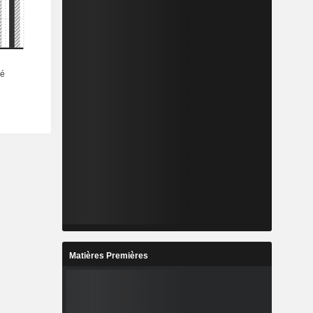
-
-
%
7,6%
-
-
-
-
%
19,2%
%
53,01%
%
210,86%
Matières Premières
-
-