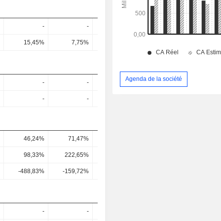
-
-
-
-
15,45%
7,75%
4,64%
6,58%
8,3
Agenda de la société
-
-
-
-
-
-
-
-
46,24%
71,47%
57,13%
9,79%
13,45
98,33%
222,65%
180,1%
28,09%
35,82
-488,83%
-159,72%
-183,36%
34,09%
58,66
-
-
-
-