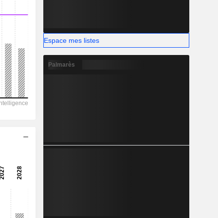
-
Espace mes listes
Palmarès