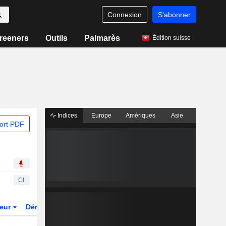
Connexion
S'abonner
reeners
Outils
Palmarès
Édition suisse
Indices
Europe
Amériques
Asie
ort PDF
CI
teur
Dérivés