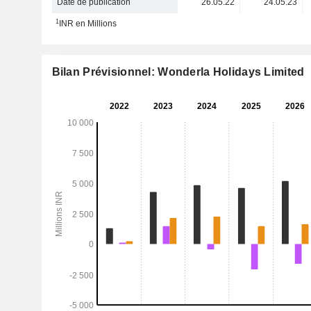
Date de publication
26.05.22
24.05.23
1
INR en Millions
Bilan Prévisionnel: Wonderla Holidays Limited