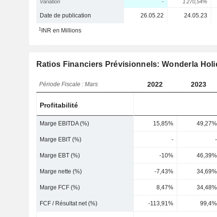
Variation
-
1 270,54%
Date de publication
26.05.22
24.05.23
1
INR en Millions
Ratios Financiers Prévisionnels: Wonderla Holi
2022
2023
Période Fiscale : Mars
Profitabilité
Marge EBITDA (%)
15,85%
49,27%
Marge EBIT (%)
-
-
Marge EBT (%)
-10%
46,39%
Marge nette (%)
-7,43%
34,69%
Marge FCF (%)
8,47%
34,48%
FCF / Résultat net (%)
-113,91%
99,4%