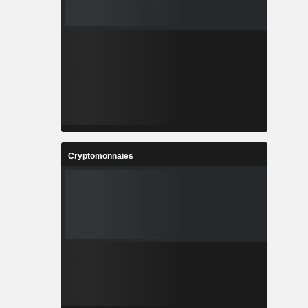
-
-
3
-
%
-
2
-
%
-
5
27
%
10,2%
3
63 423
Cryptomonnaies
-
-