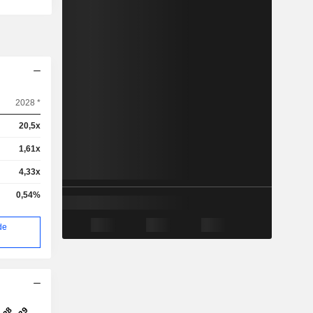
2028 *
20,5x
1,61x
4,33x
0,54%
de