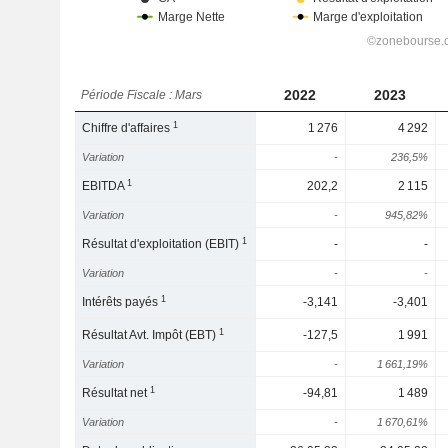
2022
2023
Période Fiscale : Mars
1
Chiffre d'affaires
1 276
4 292
Variation
-
236,5%
1
EBITDA
202,2
2 115
Variation
-
945,82%
1
Résultat d'exploitation (EBIT)
-
-
Variation
-
-
1
Intérêts payés
-3,141
-3,401
1
Résultat Avt. Impôt (EBT)
-127,5
1 991
Variation
-
1 661,19%
1
Résultat net
-94,81
1 489
Variation
-
1 670,61%