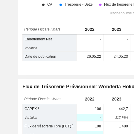
2022
2023
Période Fiscale : Mars
Endettement Net
-
-
Variation
-
-
Date de publication
26.05.22
24.05.23
Flux de Trésorerie Prévisionnel: Wonderla Holi
2022
2023
Période Fiscale : Mars
1
CAPEX
106
442,7
Variation
-
317,74%
1
Flux de trésorerie libre (FCF)
108
1 480