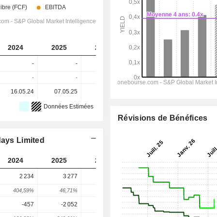
2024
2025
2026
2027
2028
-
-
-
-
-
-
-
-
-
-
16.05.24
07.05.25
07.05.26
-
-
Données Estimées
Révisions de Bénéfices
days Limited
2024
2025
2026
2027
2028
2 234
3 277
2 964
619
990
404,59%
46,71%
-9,56%
-79,12%
59,94%
-457
-2 052
-1 616
1 816
1 688