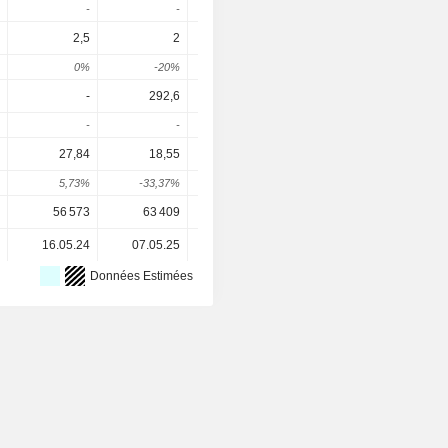
-
-
-
-
2,5
2
2
2,4
2,73
0%
-20%
0%
20%
13,89
-
292,6
283,3
297,4
312,
-
-
-3,17%
4,95%
4,99
27,84
18,55
12,83
17,33
24,
5,73%
-33,37%
-30,84%
35,1%
41,35
56 573
63 409
63 417
63 423
63 42
16.05.24
07.05.25
07.05.26
-
Données Estimées