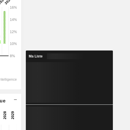
2029
8 389
13,98%
3 039
Ma Liste
9,95%
1 924
-0,49%
-8,7
2 251
que
6,92%
1 684
8,38%