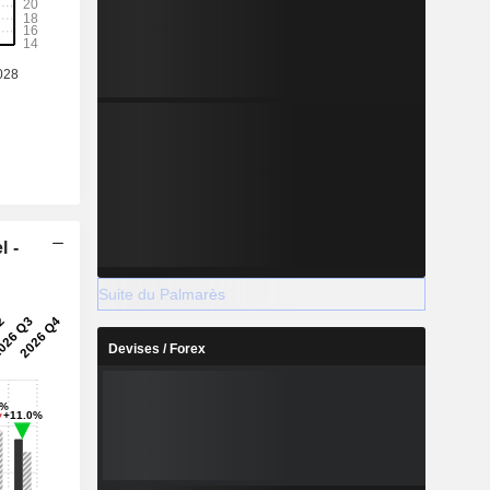
-54,73%
-
2029
l -
%
36,23%
Suite du Palmarès
%
22,93%
Devises / Forex
%
26,83%
%
20,07%
%
9,11%
%
45,37%