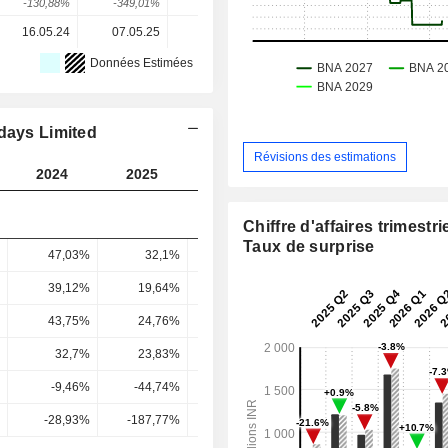
-130,88%
-349,01%
21,22%
212,33%
-7,05%
16.05.24
07.05.25
07.05.26
-
-
Données Estimées
days Limited
Révisions des estimations
2024
2025
2026
2027
2028
Chiffre d'affaires trimestrie
Taux de surprise
47,03%
32,1%
31,72%
34,86%
37,55
39,12%
19,64%
15,63%
20,97%
26,27
43,75%
24,76%
20,88%
23,77%
28,6
32,7%
23,83%
15,76%
17,38%
21,11
-9,46%
-44,74%
-31,16%
28,73%
22,93
-28,93%
-187,77%
-197,76%
165,26%
108,62