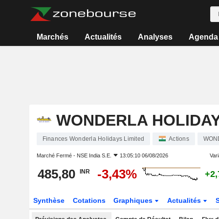
Marchés
Actualités
Analyses
Agenda
WONDERLA HOLIDAY
Finances Wonderla Holidays Limited
Actions
WON
Marché Fermé -
NSE India S.E.
13:05:10 06/08/2026
Vari
485,80
-3,43%
INR
+2
Synthèse
Cotations
Graphiques
Actualités