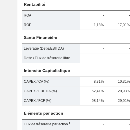
Rentabilité
ROA
-
-
ROE
-1,18%
17,01%
Santé Financière
Leverage (Dette/EBITDA)
-
-
Dette / Flux de trésorerie libre
-
-
Intensité Capitalistique
CAPEX / CA (%)
8,31%
10,31%
CAPEX / EBITDA (%)
52,41%
20,93%
CAPEX / FCF (%)
98,14%
29,91%
Éléments par action
1
Flux de trésorerie par action
-
-