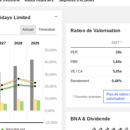
e Trésorerie
Ratios Financiers
Segments d'Activités
idays Limited
Annuel
Trimestriel
Ratios de Valorisation
2027 *
PER
29x
PBR
1,69x
VE / CA
5,05x
Rendement
0,48%
Plus de ratios 
* Données estimées
valorisation
BNA & Dividende