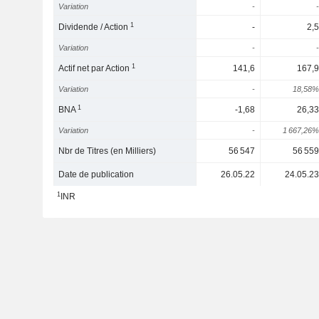
Variation
-
-
1
Dividende / Action
-
2,5
Variation
-
-
1
Actif net par Action
141,6
167,9
Variation
-
18,58%
1
BNA
-1,68
26,33
Variation
-
1 667,26%
Nbr de Titres (en Milliers)
56 547
56 559
Date de publication
26.05.22
24.05.23
1
INR