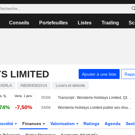
Conseils
Portefeuilles
Listes
Trading
Sc
S LIMITED
Ajouter à une liste
Rapp
DERLA
INE066O01014
Loisirs et détente
a. 5j.
Varia. 1 janv.
05/08
Transcript : Wonderla Holidays Limited, Q1 2027 Earnings Call, Aug 05, 2026
,74%
-7,50%
04/08
Wonderla Holidays Limited publie ses résultats pour le premier trimestre clos le 30 juin 2026
Société
Finances
Valorisation
Ratings
Agenda
Sec