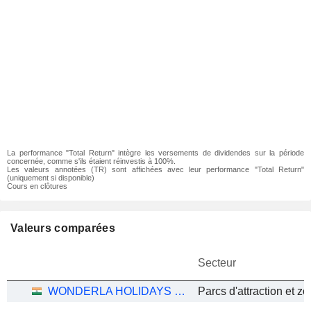
La performance "Total Return" intègre les versements de dividendes sur la période
concernée, comme s'ils étaient réinvestis à 100%.
Les valeurs annotées (TR) sont affichées avec leur performance "Total Return"
(uniquement si disponible)
Cours en clôtures
Valeurs comparées
Secteur
WONDERLA HOLIDAYS LIMITED
Parcs d'attraction et z