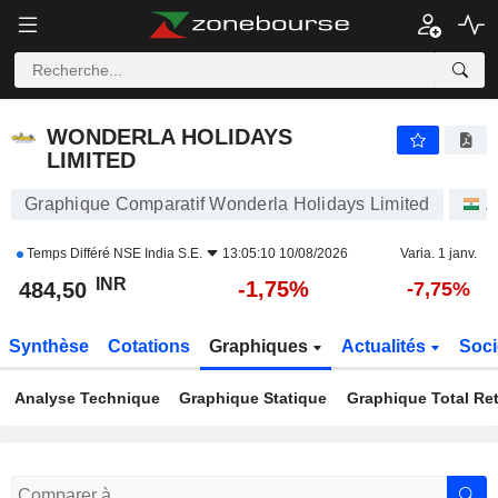
WONDERLA HOLIDAYS LIMITED
484,50
₹
-1,75%
WONDERLA HOLIDAYS
LIMITED
Graphique Comparatif Wonderla Holidays Limited
A
Temps Différé
NSE India S.E.
13:05:10 10/08/2026
Varia. 1 janv.
INR
-1,75%
484,50
-7,75%
Synthèse
Cotations
Graphiques
Actualités
Soci
Analyse Technique
Graphique Statique
Graphique Total Re