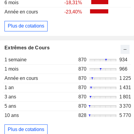
6 mois
-18,31%
Année en cours
-23,40%
Plus de cotations
Extrêmes de Cours
1 semaine
870
934
1 mois
870
966
Année en cours
870
1 225
1 an
870
1 431
3 ans
870
1 801
5 ans
870
3 370
10 ans
828
5 770
Plus de cotations