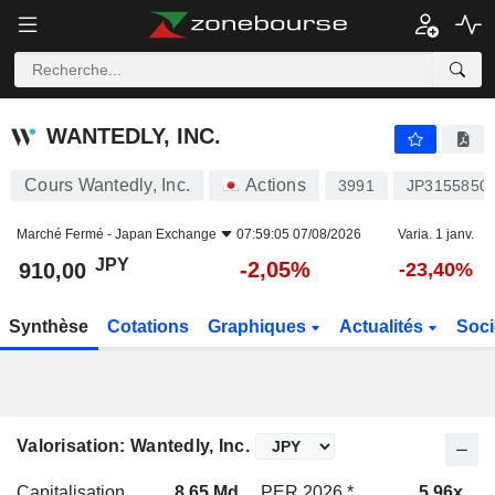
WANTEDLY, INC.
910,00
¥
-2,05%
WANTEDLY, INC.
Cours Wantedly, Inc.
Actions
3991
JP3155850
Marché Fermé -
Japan Exchange
07:59:05 07/08/2026
Varia. 1 janv.
JPY
-2,05%
910,00
-23,40%
Synthèse
Cotations
Graphiques
Actualités
Soci
Valorisation: Wantedly, Inc.
Capitalisation
8,65 Md
PER 2026 *
5,96x
P