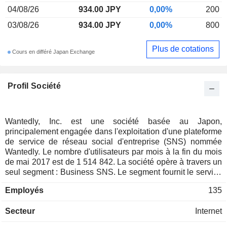
04/08/26
934.00 JPY
0,00%
200
03/08/26
934.00 JPY
0,00%
800
Plus de cotations
Cours en différé Japan Exchange
Profil Société
Wantedly, Inc. est une société basée au Japon,
principalement engagée dans l'exploitation d'une plateforme
de service de réseau social d'entreprise (SNS) nommée
Wantedly. Le nombre d'utilisateurs par mois à la fin du mois
de mai 2017 est de 1 514 842. La société opère à travers un
seul segment : Business SNS. Le segment fournit le service
de correspondance de visite d'entreprise Wantedly Visit,
Employés
135
l'application de gestion de carte d'affaires Wantedly People,
l'outil de chat spécialisé dans l'utilisation des entreprises
Secteur
Internet
Wantedly Chat, la plateforme média Wantedly et d'autres. La
société possède une filiale.