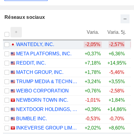
Réseaux sociaux
Varia.
Varia. 5j.
WANTEDLY, INC.
-2,05%
-2,57%
META PLATFORMS, INC.
+0,37%
+6,36%
REDDIT, INC.
+7,18%
+14,95%
MATCH GROUP, INC.
+1,78%
-5,46%
TRUMP MEDIA & TECHNOLOGY GROUP CORP.
+3,24%
+3,55%
WEIBO CORPORATION
+0,76%
-2,58%
NEWBORN TOWN INC.
-1,01%
+1,84%
NEXTDOOR HOLDINGS, INC.
+0,39%
+14,86%
+
BUMBLE INC.
-0,53%
-0,70%
INKEVERSE GROUP LIMITED
+2,02%
+8,60%