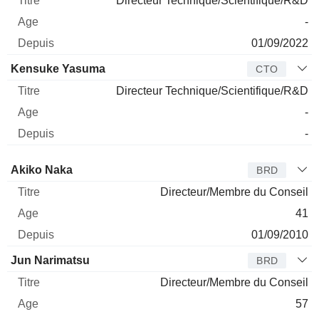
Directeur Technique/Scientifique/R&D
-
01/09/2022
Kensuke Yasuma
CTO
Directeur Technique/Scientifique/R&D
-
-
Administrateur
Titre
Age
Depuis
Akiko Naka
BRD
Directeur/Membre du Conseil
41
01/09/2010
Jun Narimatsu
BRD
Directeur/Membre du Conseil
57