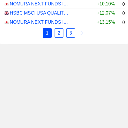
NOMURA NEXT FUNDS INTERNATIONAL EQUITY MSCI-KOKUSAI (YEN-HEDGED) ETF - JPY
+10,10%
0,
HSBC MSCI USA QUALITY UCITS ETF - USD
+12,07%
0,
NOMURA NEXT FUNDS INTERNATIONAL EQUITY MSCI-KOKUSAI (UNHEDGED) ETF - JPY
+13,15%
0,
1
2
3