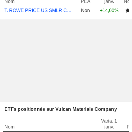
Nom
PEA
janv.
Not
T. ROWE PRICE US SMLR COMS EQ A
Non
+14,00%
ETFs positionnés sur Vulcan Materials Company
Varia. 1
Nom
janv.
Po