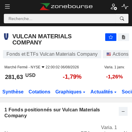
VULCAN MATERIALS COMPANY
281,63
$
-1,79%
VULCAN MATERIALS
COMPANY
Fonds et ETFs Vulcan Materials Company
Actions
Marché Fermé -
NYSE
22:00:02 06/08/2026
Varia. 1 janv.
USD
-1,79%
281,63
-1,26%
Synthèse
Cotations
Graphiques
Actualités
Soci
1
Fonds positionnés sur Vulcan Materials
Company
Varia. 1