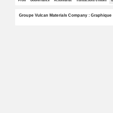
Profil
Gouvernance
Actionnariat
Transactions d'initiés
G
Groupe Vulcan Materials Company : Graphique 