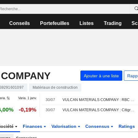
Conseils
Portefeuilles
Listes
Trading
Sc
 COMPANY
Ajouter à une liste
Rapp
S9291601097
Matériaux de construction
aria. 5j.
Varia. 1 janv.
30/07
VULCAN MATERIALS COMPANY : RBC Capital Markets n'est pas inspiré par le dossier
6,00%
-0,19%
30/07
VULCAN MATERIALS COMPANY : Citigroup persiste à l'achat
Société
Finances
Valorisation
Consensus
Ratings