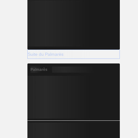
Suite du Palmarès
Palmarès