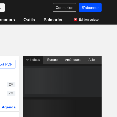
Connexion
S'abonner
reeners
Outils
Palmarès
Édition suisse
Indices
Europe
Amériques
Asie
ort PDF
ZM
ZM
Agenda
Secteur
Dérivés
Fonds et ETFs