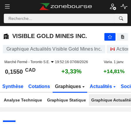
VISIBLE GOLD MINES INC.
0,1550
$
+3,33%
VISIBLE GOLD MINES INC.
Graphique Actualités Visible Gold Mines Inc.
Action
Marché Fermé -
Toronto S.E.
19:52:16 07/08/2026
Varia. 1 janv.
CAD
+3,33%
0,1550
+14,81%
Synthèse
Cotations
Graphiques
Actualités
Soci
Analyse Technique
Graphique Statique
Graphique Actualit