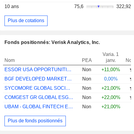
10 ans
75,6
322,92
Plus de cotations
Fonds positionnés: Verisk Analytics, Inc.
Varia. 1
Nom
PEA
janv.
Not
ESSOR USA OPPORTUNITIES P
Non
+11,00%
BGF DEVELOPED MARKETS SUST EQ ZI2
Non
0,00%
SYCOMORE GLOBAL SOCIAL IMPACT IC EUR
Non
+21,00%
COMGEST GR GLOBAL ESG PLUS EUR I ACC
Non
+22,00%
UBAM - GLOBAL FINTECH EQ AC USD ACC
Non
+21,00%
Plus de fonds positionnés