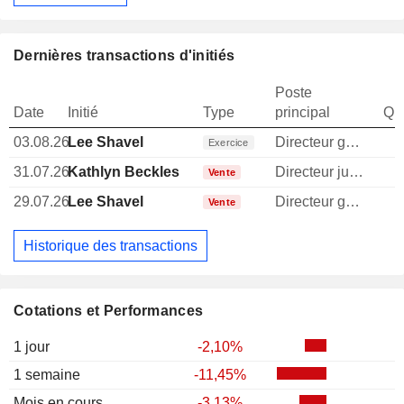
Dernières transactions d'initiés
Poste
Date
Initié
Type
principal
Qua
03.08.26
Lee Shavel
Directeur general
1
Exercice
31.07.26
Kathlyn Beckles
Directeur juridique
Vente
29.07.26
Lee Shavel
Directeur general
Vente
Historique des transactions
Cotations et Performances
1 jour
-2,10%
1 semaine
-11,45%
Mois en cours
-3,13%