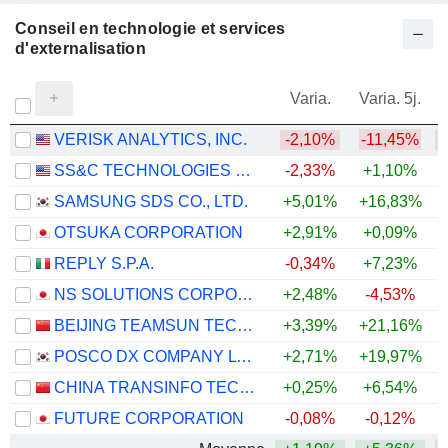
Conseil en technologie et services
d'externalisation
Varia.
Varia. 5j.
VERISK ANALYTICS, INC.
-2,10%
-11,45%
SS&C TECHNOLOGIES HOLDINGS, INC.
-2,33%
+1,10%
SAMSUNG SDS CO., LTD.
+5,01%
+16,83%
+
OTSUKA CORPORATION
+2,91%
+0,09%
REPLY S.P.A.
-0,34%
+7,23%
NS SOLUTIONS CORPORATION
+2,48%
-4,53%
BEIJING TEAMSUN TECHNOLOGY CO.,LTD.
+3,39%
+21,16%
+
POSCO DX COMPANY LTD.
+2,71%
+19,97%
CHINA TRANSINFO TECHNOLOGY CO., LTD
+0,25%
+6,54%
FUTURE CORPORATION
-0,08%
-0,12%