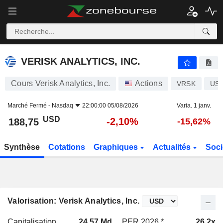
VERISK ANALYTICS, INC.
188,75
$
-2,10%
VERISK ANALYTICS, INC.
Cours Verisk Analytics, Inc.
Actions
VRSK
US9
Marché Fermé -
Nasdaq
22:00:00 05/08/2026
Varia. 1 janv.
USD
-2,10%
188,75
-15,62%
Synthèse
Cotations
Graphiques
Actualités
Soci
Valorisation: Verisk Analytics, Inc.
Capitalisation
24,57 Md
PER 2026 *
26,2x