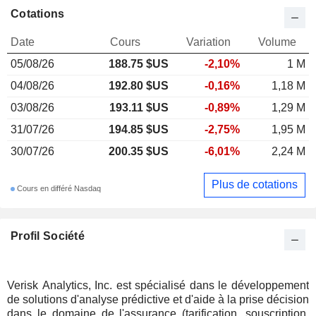
Cotations
Date
Cours
Variation
Volume
05/08/26
188.75 $US
-2,10%
1 M
04/08/26
192.80 $US
-0,16%
1,18 M
03/08/26
193.11 $US
-0,89%
1,29 M
31/07/26
194.85 $US
-2,75%
1,95 M
30/07/26
200.35 $US
-6,01%
2,24 M
Plus de cotations
Cours en différé Nasdaq
Profil Société
Verisk Analytics, Inc. est spécialisé dans le développement
de solutions d'analyse prédictive et d'aide à la prise décision
dans le domaine de l'assurance (tarification, souscription,