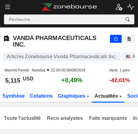
VANDA PHARMACEUTICALS INC.
5,115
$
+0,49%
VANDA PHARMACEUTICALS
INC.
Articles Zonebourse Vanda Pharmaceuticals Inc.
Ac
Marché Fermé -
Nasdaq
22:00:00 06/08/2026
Varia. 1 janv.
USD
+0,49%
5,115
-42,01%
Synthèse
Cotations
Graphiques
Actualités
Soci
Toute l'actualité
Reco analystes
Faits marquants
In