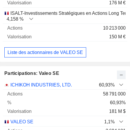
176 M €
ISALT-Investissements Stratégiques en Actions Long Te
4,158 %
10 213 000
150 M €
Liste des actionnaires de VALEO SE
Participations: Valeo SE
Nom
Actions
%
Valorisation
ICHIKOH INDUSTRIES, LTD.
60,93%
58 791 000
60,93%
181 M $
VALEO SE
1,1%