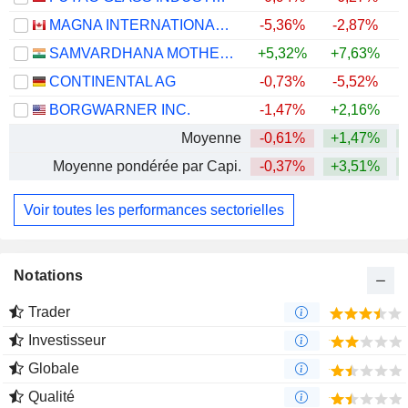
MAGNA INTERNATIONAL INC.
-5,36%
-2,87%
+
SAMVARDHANA MOTHERSON INTERNATIONAL LIMITED
+5,32%
+7,63%
+
CONTINENTAL AG
-0,73%
-5,52%
BORGWARNER INC.
-1,47%
+2,16%
+
Moyenne
-0,61%
+1,47%
+
Moyenne pondérée par Capi.
-0,37%
+3,51%
+
Voir toutes les performances sectorielles
Notations
Trader
Investisseur
Globale
Qualité