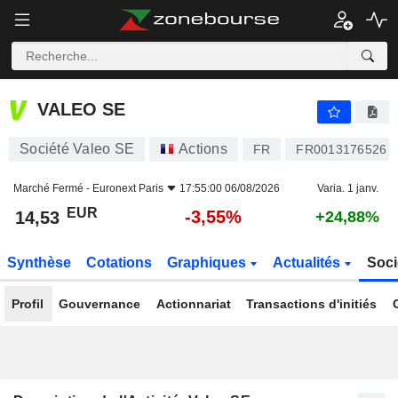
VALEO SE
14,53
€
-3,55%
VALEO SE
Société Valeo SE
Actions
FR
FR0013176526
Marché Fermé -
Euronext Paris
17:55:00 06/08/2026
Varia. 1 janv.
EUR
-3,55%
14,53
+24,88%
Synthèse
Cotations
Graphiques
Actualités
Soci
Profil
Gouvernance
Actionnariat
Transactions d'initiés