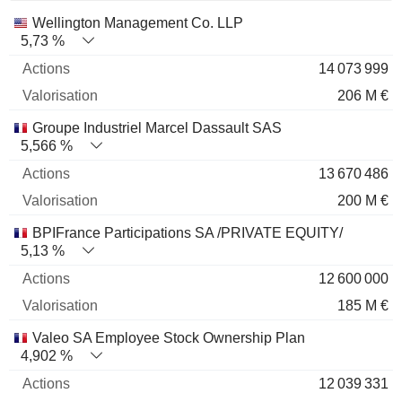
Nom
Actions
%
Valorisation
Wellington Management Co. LLP
5,73 %
14 073 999
206 M €
Groupe Industriel Marcel Dassault SAS
5,566 %
13 670 486
200 M €
BPIFrance Participations SA /PRIVATE EQUITY/
5,13 %
12 600 000
185 M €
Valeo SA Employee Stock Ownership Plan
4,902 %
12 039 331