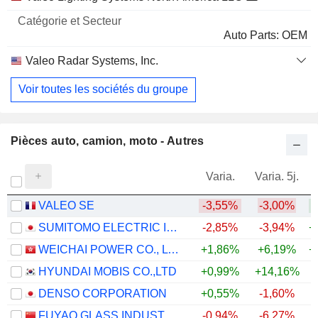
Auto Parts: OEM
Valeo Radar Systems, Inc.
Voir toutes les sociétés du groupe
Aerospace & Defense
Pièces auto, camion, moto - Autres
Varia.
Varia. 5j.
VALEO SE
-3,55%
-3,00%
+
SUMITOMO ELECTRIC INDUSTRIES, LTD.
-2,85%
-3,94%
+
WEICHAI POWER CO., LTD.
+1,86%
+6,19%
+
HYUNDAI MOBIS CO.,LTD
+0,99%
+14,16%
+
DENSO CORPORATION
+0,55%
-1,60%
FUYAO GLASS INDUSTRY GROUP CO., LTD.
-0,94%
-6,27%