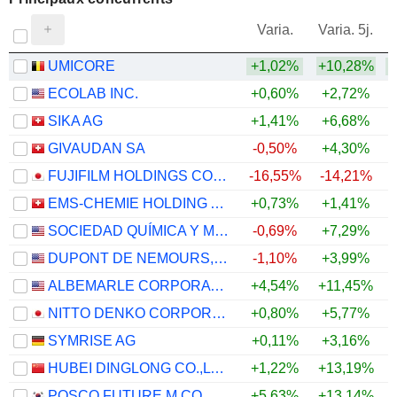
V
Varia.
Varia. 5j.
UMICORE
+1,02%
+10,28%
+
ECOLAB INC.
+0,60%
+2,72%
SIKA AG
+1,41%
+6,68%
+
GIVAUDAN SA
-0,50%
+4,30%
FUJIFILM HOLDINGS CORPORATION
-16,55%
-14,21%
EMS-CHEMIE HOLDING AG
+0,73%
+1,41%
+
SOCIEDAD QUÍMICA Y MINERA DE CHILE S.A.
-0,69%
+7,29%
DUPONT DE NEMOURS, INC.
-1,10%
+3,99%
ALBEMARLE CORPORATION
+4,54%
+11,45%
NITTO DENKO CORPORATION
+0,80%
+5,77%
SYMRISE AG
+0,11%
+3,16%
HUBEI DINGLONG CO.,LTD.
+1,22%
+13,19%
POSCO FUTURE M CO., LTD.
+5,63%
+13,14%