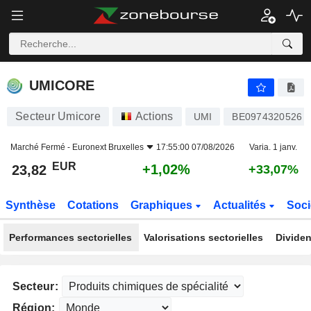
UMICORE
23,82
€
+1,02%
UMICORE
Secteur Umicore
Actions
UMI
BE0974320526
Marché Fermé -
Euronext Bruxelles
17:55:00 07/08/2026
Varia. 1 janv.
EUR
+1,02%
23,82
+33,07%
Synthèse
Cotations
Graphiques
Actualités
Soci
Performances sectorielles
Valorisations sectorielles
Dividen
Secteur:
Région: