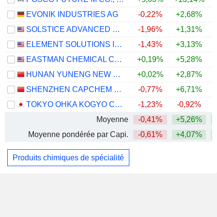
EVONIK INDUSTRIES AG
-0,22%
+2,68%
+
SOLSTICE ADVANCED MATERIALS, INC.
-1,96%
+1,31%
ELEMENT SOLUTIONS INC
-1,43%
+3,13%
EASTMAN CHEMICAL COMPANY
+0,19%
+5,28%
HUNAN YUNENG NEW ENERGY BATTERY MATERIAL CO.,LTD.
+0,02%
+2,87%
SHENZHEN CAPCHEM TECHNOLOGY CO., LTD.
-0,77%
+6,71%
TOKYO OHKA KOGYO CO., LTD.
-1,23%
-0,92%
Moyenne
-0,41%
+5,26%
Moyenne pondérée par Capi.
-0,61%
+4,07%
Produits chimiques de spécialité