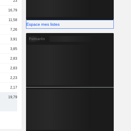
23 Md
16,79 Md
11,58 Md
Espace mes listes
7,26 Md
Palmarès
3,91 Md
3,85 Md
2,83 Md
2,83 Md
2,23 Md
2,17 Md
19,79 Md