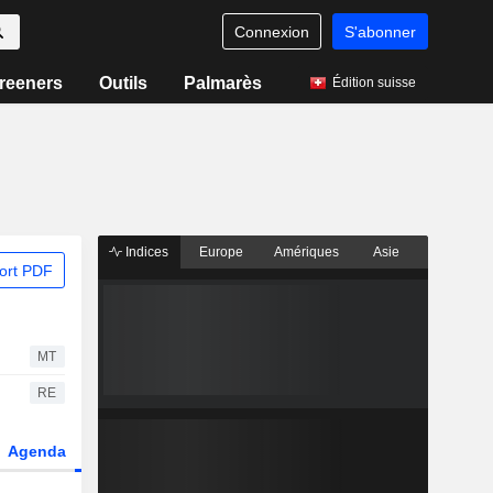
Connexion
S'abonner
reeners
Outils
Palmarès
Édition suisse
Indices
Europe
Amériques
Asie
ort PDF
MT
RE
Agenda
Secteur
Dérivés
Fonds et ETFs