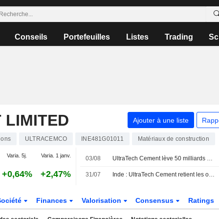
Conseils
Portefeuilles
Listes
Trading
Sc
 LIMITED
Ajouter à une liste
Rapp
ions
ULTRACEMCO
INE481G01011
Matériaux de construction
Varia. 5j.
Varia. 1 janv.
03/08
UltraTech Cement lève 50 milliards de roupies via une émission obligataire
+0,64%
+2,47%
31/07
Inde : UltraTech Cement retient les offres pour des obligations à plusieurs échéances, selon des banquiers
Société
Finances
Valorisation
Consensus
Ratings