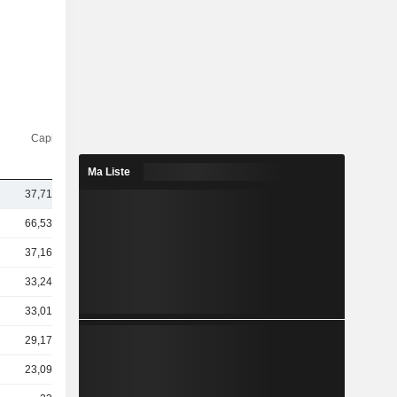
Capi.($)
Ma Liste
37,71 Md
66,53 Md
37,16 Md
33,24 Md
33,01 Md
29,17 Md
23,09 Md