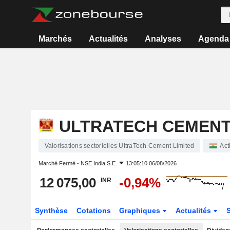
Marchés
Actualités
Analyses
Agenda
ULTRATECH CEMENT
Valorisations sectorielles UltraTech Cement Limited
Act
Marché Fermé -
NSE India S.E.
13:05:10 06/08/2026
12 075,00
-0,94%
INR
Synthèse
Cotations
Graphiques
Actualités