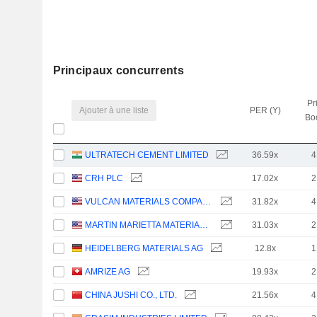
Principaux concurrents
Pr
Ajouter à une liste
PER (Y)
Bo
ULTRATECH CEMENT LIMITED
36.59x
4
CRH PLC
17.02x
2
VULCAN MATERIALS COMPANY
31.82x
4
MARTIN MARIETTA MATERIALS, INC.
31.03x
2
HEIDELBERG MATERIALS AG
12.8x
1
AMRIZE AG
19.93x
2
CHINA JUSHI CO., LTD.
21.56x
4