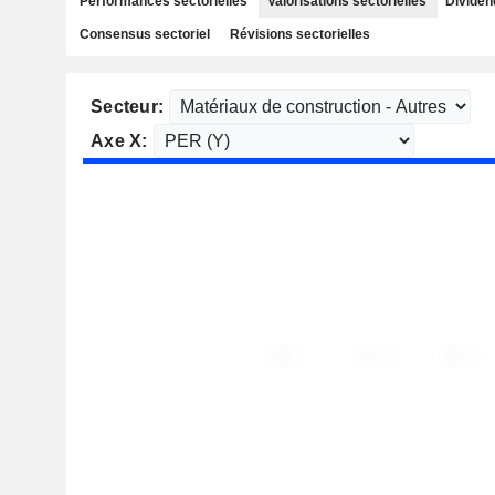
Performances sectorielles
Valorisations sectorielles
Dividen
Consensus sectoriel
Révisions sectorielles
Secteur:
Axe X: