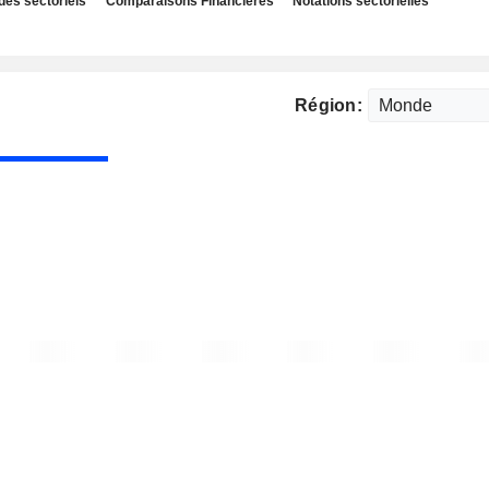
des sectoriels
Comparaisons Financières
Notations sectorielles
Région: