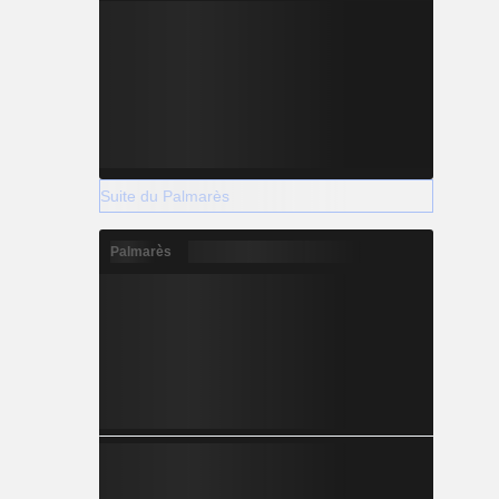
Suite du Palmarès
Palmarès