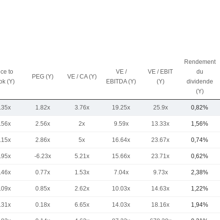
Rendement
ice to
VE /
VE / EBIT
du
PEG (Y)
VE / CA (Y)
ok (Y)
EBITDA (Y)
(Y)
dividende
(Y)
.35x
1.82x
3.76x
19.25x
25.9x
0,82%
.56x
2.56x
2x
9.59x
13.33x
1,56%
.15x
2.86x
5x
16.64x
23.67x
0,74%
.95x
-6.23x
5.21x
15.66x
23.71x
0,62%
.46x
0.77x
1.53x
7.04x
9.73x
2,38%
.09x
0.85x
2.62x
10.03x
14.63x
1,22%
.31x
0.18x
6.65x
14.03x
18.16x
1,94%