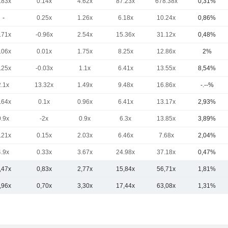
.83x
0.14x
4.62x
87.23x
678.38x
0,31%
-
0.25x
1.26x
6.18x
10.24x
0,86%
.71x
-0.96x
2.54x
15.36x
31.12x
0,48%
.06x
0.01x
1.75x
8.25x
12.86x
2%
.25x
-0.03x
1.1x
6.41x
13.55x
8,54%
2.1x
13.32x
1.49x
9.48x
16.86x
-.--%
.64x
0.1x
0.96x
6.41x
13.17x
2,93%
0.9x
-2x
0.9x
6.3x
13.85x
3,89%
.21x
0.15x
2.03x
6.46x
7.68x
2,04%
4.9x
0.33x
3.67x
24.98x
37.18x
0,47%
,47x
0,83x
2,77x
15,84x
56,71x
1,81%
,96x
0,70x
3,30x
17,44x
63,08x
1,31%