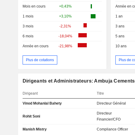
Mois en cours
+0,43%
Année en c
1 mois
+3,10%
1 an
3 mois
-2,31%
3 ans
6 mois
-18,04%
5 ans
Année en cours
-21,98%
10 ans
Plus de cotations
Plus de c
Dirigeants et Administrateurs: Ambuja Cements
Dirigeant
Titre
Vinod Mohanlal Bahety
Directeur Général
Directeur
Rohit Soni
Financier/CFO
Manish Mistry
Compliance Officer