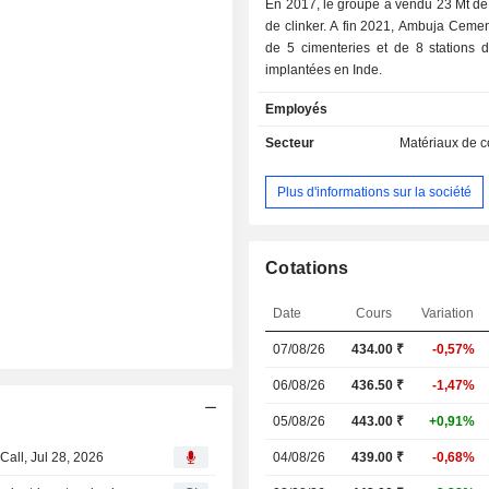
En 2017, le groupe a vendu 23 Mt de
de clinker. A fin 2021, Ambuja Cements dispose
de 5 cimenteries et de 8 stations 
implantées en Inde.
Employés
Secteur
Matériaux de c
Plus d'informations sur la société
Cotations
Date
Cours
Variation
07/08/26
434.00 ₹
-0,57%
06/08/26
436.50 ₹
-1,47%
05/08/26
443.00 ₹
+0,91%
Call, Jul 28, 2026
04/08/26
439.00 ₹
-0,68%