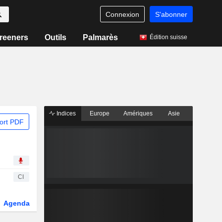
Connexion
S'abonner
reeners
Outils
Palmarès
Édition suisse
Indices
Europe
Amériques
Asie
ort PDF
CI
Agenda
Secteur
Dérivés
Fonds et ETFs