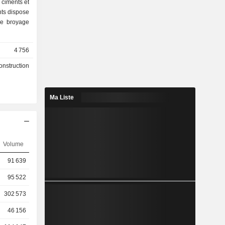
 ciments et
de broyage
4 756
onstruction
Ma Liste
Volume
91 639
95 522
302 573
46 156