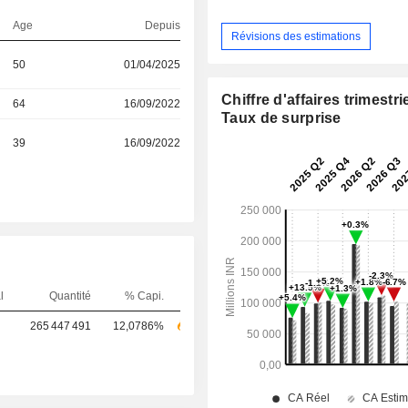
Age
Depuis
Révisions des estimations
50
01/04/2025
Chiffre d'affaires trimestrie
64
16/09/2022
Taux de surprise
39
16/09/2022
l
Quantité
% Capi.
265 447 491
12,0786%