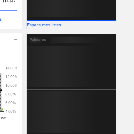
114 147
s
Espace mes listes
Palmarès