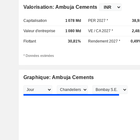
Valorisation: Ambuja Cements
Capitalisation
1 078 Md
PER 2027 *
38,9
Valeur d'entreprise
1 080 Md
VE / CA 2027 *
2,48
Flottant
30,81%
Rendement 2027 *
0,49
* Données estimées
Graphique: Ambuja Cements