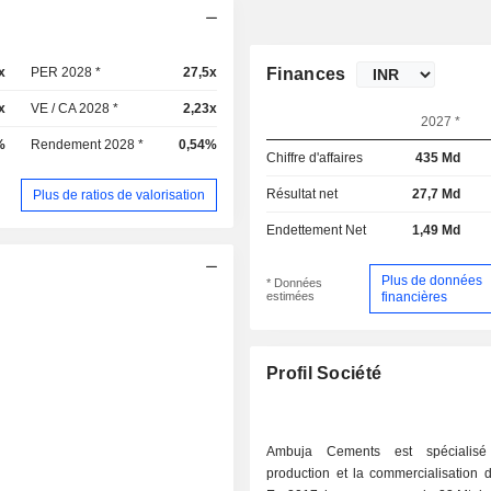
x
PER 2028 *
27,5x
Finances
x
VE / CA 2028 *
2,23x
2027 *
%
Rendement 2028 *
0,54%
Chiffre d'affaires
435 Md
Résultat net
27,7 Md
Plus de ratios de valorisation
Endettement Net
1,49 Md
Plus de données
* Données
estimées
financières
Profil Société
Ambuja Cements est spécialis
production et la commercialisation 