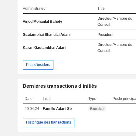
Administrateur
Titre
Directeur/Membre du
Vinod Mohanlal Bahety
Conseil
Gautambhai Shantilal Adani
Président
Directeur/Membre du
Karan Gautambhai Adani
Conseil
Plus d'insiders
Dernières transactions d'initiés
Date
Initié
Type
Poste principa
20.04.24
Famille Adani Sb
Exercice
Historique des transactions