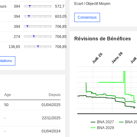
Ecart / Objectif Moyen
ours
394
572,7
394
603,05
Consensus
394
706,85
274
706,85
Révisions de Bénéfices
136,65
706,85
otations
Age
Depuis
50
01/04/2025
-
22/11/2025
-
01/04/2024