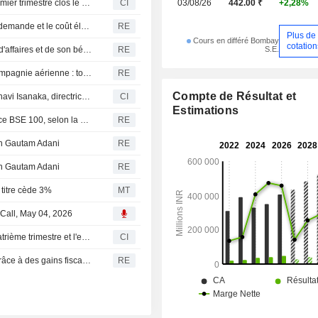
Ambuja Cements Limited publie ses résultats pour le premier trimestre clos le 30 juin 2026
CI
03/08/26
442.00 ₹
+2,28%
Inde : Ambuja Cements redoute un ralentissement de la demande et le coût élevé des carburants au deuxième trimestre
RE
Plus de
Cours en différé Bombay
cotation
S.E.
Inde : le cimentier ACC affiche une baisse de son chiffre d'affaires et de son bénéfice trimestriels, la hausse des coûts pesant sur les marges
RE
Le milliardaire Gautam Adani envisage de lancer une compagnie aérienne : tour d'horizon de son empire
RE
Compte de Résultat et
Ambuja Cements Limited annonce la démission de Madhavi Isanaka, directrice du numérique, avec effet au 30 juin 2026
CI
Estimations
Inde : Ashok Leyland, Paytm et CG Power intègrent l'indice BSE 100, selon la bourse de Bombay
RE
ien Gautam Adani
RE
ien Gautam Adani
RE
 titre cède 3%
MT
Call, May 04, 2026
Ambuja Cements Limited publie ses résultats pour le quatrième trimestre et l'exercice clos le 31 mars 2026
CI
Inde : le bénéfice d'Ambuja Cements multiplié par trois grâce à des gains fiscaux et des volumes records
RE