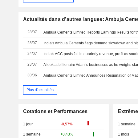
Actualités dans d'autres langues: Ambuja Cem
28/07
28/07
India's Ambuja Cements flags demand slowdown and high
24/07
India's ACC posts fall in quarterly revenue, profit as soa
23/07
A look at billionaire Adani's businesses as he weighs star
30/06
Plus d'actualités
Cotations et Performances
Extrême
1 jour
-0,57%
1 semaine
1 semaine
+0,43%
1 mois