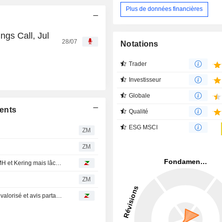
Plus de données financières
gs Call, Jul
28/07
Notations
Trader
Investisseur
Globale
ents
Qualité
ESG MSCI
ZM
ZM
Avis d'analystes du jour : Morgan Stanley revient sur LVMH et Kering mais lâche Hermès, objectifs réduits sur Nexans et Seb
e
ZM
Avis d'analystes du jour : le chouchou SocGen, Thales revalorisé et avis partagés sur Coface