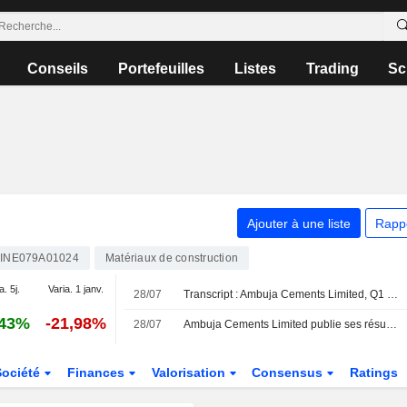
Conseils
Portefeuilles
Listes
Trading
Sc
Ajouter à une liste
Rapp
INE079A01024
Matériaux de construction
a. 5j.
Varia. 1 janv.
28/07
Transcript : Ambuja Cements Limited, Q1 2027 Earnings Call, Jul 28, 2026
,43%
-21,98%
28/07
Ambuja Cements Limited publie ses résultats pour le premier trimestre clos le 30 juin 2026
Société
Finances
Valorisation
Consensus
Ratings