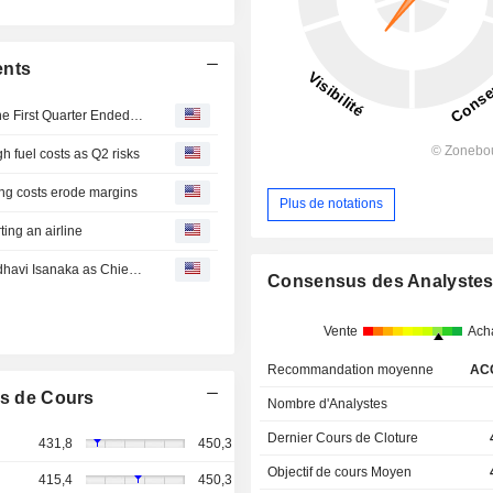
ents
Ambuja Cements Limited Reports Earnings Results for the First Quarter Ended June 30, 2026
 fuel costs as Q2 risks
ring costs erode margins
Plus de notations
ting an airline
Ambuja Cements Limited Announces Resignation of Madhavi Isanaka as Chief Digital Officer, Effective June 30, 2026
Consensus des Analyste
Vente
Ach
Recommandation moyenne
AC
s de Cours
Nombre d'Analystes
Dernier Cours de Cloture
431,8
450,3
Objectif de cours Moyen
415,4
450,3