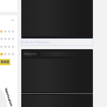
Suite du Palmarès
Palmarès
BBB