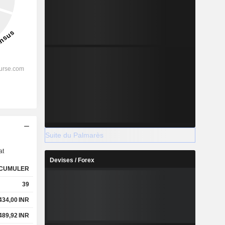
s
Suite du Palmarès
at
Devises / Forex
CUMULER
39
434,00
INR
489,92
INR