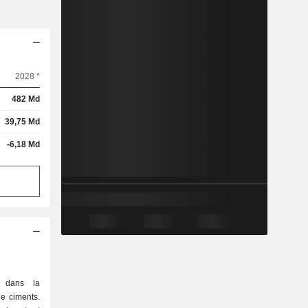
2028 *
482 Md
39,75 Md
-6,18 Md
é dans la
de ciments.