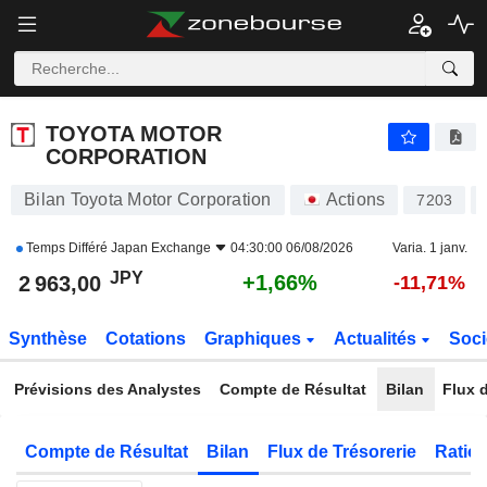
TOYOTA MOTOR CORPORATION
2 963,00
¥
+1,66%
TOYOTA MOTOR
CORPORATION
Bilan Toyota Motor Corporation
Actions
7203
Temps Différé
Japan Exchange
04:30:00 06/08/2026
Varia. 1 janv.
JPY
+1,66%
2 963,00
-11,71%
Synthèse
Cotations
Graphiques
Actualités
Soci
Prévisions des Analystes
Compte de Résultat
Bilan
Flux d
Compte de Résultat
Bilan
Flux de Trésorerie
Ratios