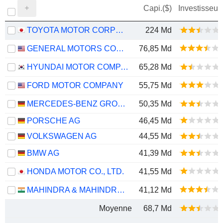
Capi.($)
Investisseur
TOYOTA MOTOR CORPORATION
224 Md
GENERAL MOTORS COMPANY
76,85 Md
HYUNDAI MOTOR COMPANY
65,28 Md
FORD MOTOR COMPANY
55,75 Md
MERCEDES-BENZ GROUP AG
50,35 Md
PORSCHE AG
46,45 Md
VOLKSWAGEN AG
44,55 Md
BMW AG
41,39 Md
HONDA MOTOR CO., LTD.
41,55 Md
MAHINDRA & MAHINDRA LIMITED
41,12 Md
Moyenne
68,7 Md