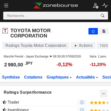
TOYOTA MOTOR CORPORATION
2 980,00
¥
-0,12%
TOYOTA MOTOR
CORPORATION
Ratings Toyota Motor Corporation
Actions
7203
Marché Fermé -
Japan Exchange
08:30:00 07/08/2026
Varia. 1 janv.
JPY
-0,12%
2 980,00
-11,20%
Synthèse
Cotations
Graphiques
Actualités
Soci
Ratings Surperformance
Trader
Investisseur